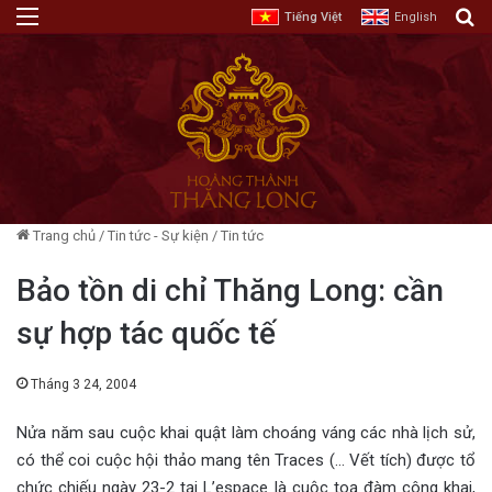
Menu
T
Tiếng Việt
English
Trang chủ
/
Tin tức - Sự kiện
/
Tin tức
Bảo tồn di chỉ Thăng Long: cần
sự hợp tác quốc tế
Tháng 3 24, 2004
Nửa năm sau cuộc khai quật làm choáng váng các nhà lịch sử,
có thể coi cuộc hội thảo mang tên Traces (… Vết tích) được tổ
chức chiếu ngày 23-2 tại L’espace là cuộc toạ đàm công khai,