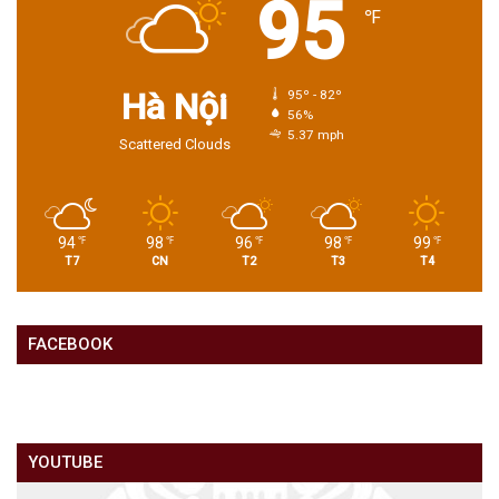
95
℉
Hà Nội
95º - 82º
56%
5.37 mph
Scattered Clouds
94
98
96
98
99
℉
℉
℉
℉
℉
T7
CN
T2
T3
T4
FACEBOOK
YOUTUBE