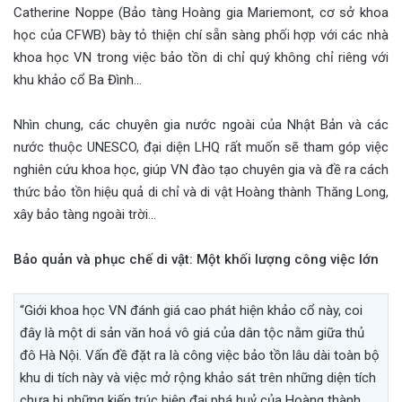
Catherine Noppe (Bảo tàng Hoàng gia Mariemont, cơ sở khoa
học của CFWB) bày tỏ thiện chí sẵn sàng phối hợp với các nhà
khoa học VN trong việc bảo tồn di chỉ quý không chỉ riêng với
khu khảo cổ Ba Đình…
Nhìn chung, các chuyên gia nước ngoài của Nhật Bản và các
nước thuộc UNESCO, đại diện LHQ rất muốn sẽ tham góp việc
nghiên cứu khoa học, giúp VN đào tạo chuyên gia và đề ra cách
thức bảo tồn hiệu quả di chỉ và di vật Hoàng thành Thăng Long,
xây bảo tàng ngoài trời…
Bảo quản và phục chế di vật: Một khối lượng công việc lớn
“Giới khoa học VN đánh giá cao phát hiện khảo cổ này, coi
đây là một di sản văn hoá vô giá của dân tộc nằm giữa thủ
đô Hà Nội. Vấn đề đặt ra là công việc bảo tồn lâu dài toàn bộ
khu di tích này và việc mở rộng khảo sát trên những diện tích
chưa bị những kiến trúc hiện đại phá huỷ của Hoàng thành