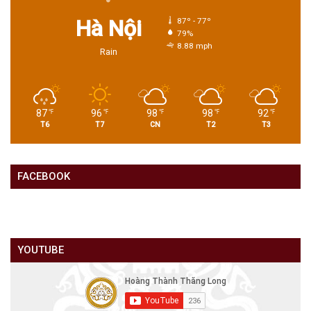
Hà Nội
87º - 77º
79%
8.88 mph
Rain
87
96
98
98
92
℉
℉
℉
℉
℉
T6
T7
CN
T2
T3
FACEBOOK
YOUTUBE