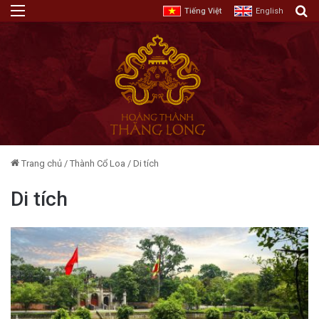
Menu
T
Tiếng Việt
English
Trang chủ
/
Thành Cổ Loa
/
Di tích
Di tích