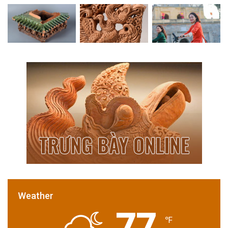
Weather
77
℉