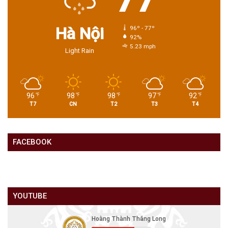
Hà Nội
96º - 77º
92%
5.23 mph
Light Rain
96
98
98
97
92
℉
℉
℉
℉
℉
T7
CN
T2
T3
T4
FACEBOOK
YOUTUBE