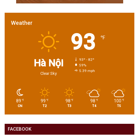
Weather
93
℉
Hà Nội
93º - 82º
59%
5.39 mph
Clear Sky
89
99
98
98
100
℉
℉
℉
℉
℉
CN
T2
T3
T4
T5
FACEBOOK