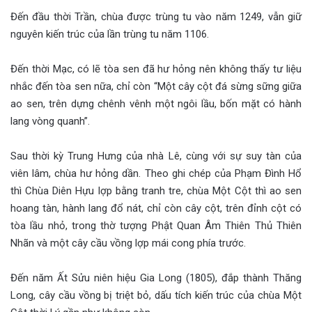
Đến đầu thời Trần, chùa được trùng tu vào năm 1249, vẫn giữ
nguyên kiến trúc của lần trùng tu năm 1106.
Đến thời Mạc, có lẽ tòa sen đã hư hỏng nên không thấy tư liệu
nhắc đến tòa sen nữa, chỉ còn “Một cây cột đá sừng sững giữa
ao sen, trên dựng chênh vênh một ngôi lầu, bốn mặt có hành
lang vòng quanh”.
Sau thời kỳ Trung Hưng của nhà Lê, cùng với sự suy tàn của
viên lâm, chùa hư hỏng dần. Theo ghi chép của Phạm Đình Hổ
thì Chùa Diên Hựu lợp bằng tranh tre, chùa Một Cột thì ao sen
hoang tàn, hành lang đổ nát, chỉ còn cây cột, trên đỉnh cột có
tòa lầu nhỏ, trong thờ tượng Phật Quan Âm Thiên Thủ Thiên
Nhãn và một cây cầu vồng lợp mái cong phía trước.
Đến năm Ất Sửu niên hiệu Gia Long (1805), đắp thành Thăng
Long, cây cầu vồng bị triệt bỏ, dấu tích kiến trúc của chùa Một