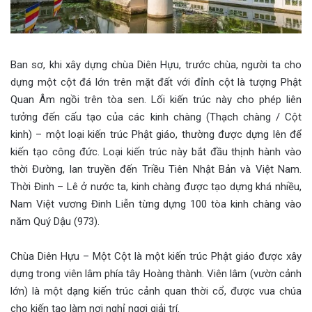
Ban sơ, khi xây dựng chùa Diên Hựu, trước chùa, người ta cho
dựng một cột đá lớn trên mặt đất với đỉnh cột là tượng Phật
Quan Âm ngồi trên tòa sen. Lối kiến trúc này cho phép liên
tưởng đến cấu tạo của các kinh chàng (Thạch chàng / Cột
kinh) – một loại kiến trúc Phật giáo, thường được dựng lên để
kiến tạo công đức. Loại kiến trúc này bắt đầu thịnh hành vào
thời Đường, lan truyền đến Triều Tiên Nhật Bản và Việt Nam.
Thời Đinh – Lê ở nước ta, kinh chàng được tạo dựng khá nhiều,
Nam Việt vương Đinh Liễn từng dựng 100 tòa kinh chàng vào
năm Quý Dậu (973).
Chùa Diên Hựu – Một Cột là một kiến trúc Phật giáo được xây
dựng trong viên lâm phía tây Hoàng thành. Viên lâm (vườn cảnh
lớn) là một dạng kiến trúc cảnh quan thời cổ, được vua chúa
cho kiến tạo làm nơi nghỉ ngơi giải trí.