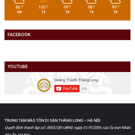
86
100
99
98
99
℉
℉
℉
℉
℉
CN
T2
T3
T4
T5
FACEBOOK
YOUTUBE
TRUNG TÂM BẢO TỒN DI SẢN THĂNG LONG – HÀ NỘI
Quyết định thành lập số: 3855/QĐ-UBND ngày 01/9/2006 của Ủy ban Nhân
dân Tp. Hà Nội