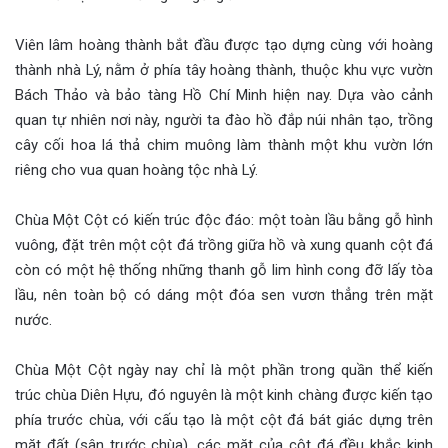
Viên lâm hoàng thành bắt đầu được tạo dựng cùng với hoàng
thành nhà Lý, nằm ở phía tây hoàng thành, thuộc khu vực vườn
Bách Thảo và bảo tàng Hồ Chí Minh hiện nay. Dựa vào cảnh
quan tự nhiên nơi này, người ta đào hồ đắp núi nhân tạo, trồng
cây cối hoa lá thả chim muông làm thành một khu vườn lớn
riêng cho vua quan hoàng tộc nhà Lý.
Chùa Một Cột có kiến trúc độc đáo: một toàn lầu bằng gỗ hình
vuông, đặt trên một cột đá trồng giữa hồ và xung quanh cột đá
còn có một hệ thống những thanh gỗ lim hình cong đỡ lấy tòa
lầu, nên toàn bộ có dáng một đóa sen vươn thẳng trên mặt
nước.
Chùa Một Cột ngày nay chỉ là một phần trong quần thể kiến
trúc chùa Diên Hựu, đó nguyên là một kinh chàng được kiến tạo
phía trước chùa, với cấu tạo là một cột đá bát giác dựng trên
mặt đất (sân trước chùa), các mặt của cột đá đều khắc kinh