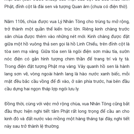
Phật, đỉnh cột là đài sen và tượng Quan âm (chưa có điện thờ).
Năm 1106, chùa được vua Lý Nhân Tông cho trùng tu mở rộng,
trở thành một quần thể kiến trúc lớn. Riêng kinh chàng trước
sân chùa được thêm vào những nét mới. Kinh chàng được đặt
giữa một hồ vuông thả sen gọi là hồ Linh Chiểu, trên đỉnh cột là
tòa sen mạ vàng. Giữa tòa sen là ngôi điện sơn màu tía, sườn
nóc điện có gắn hình tượng chim thần để trang trí và tỵ tà.
Trong điện đặt tượng Phật mạ vàng. Vây quanh hồ sen là hành
lang sơn vẽ, vòng ngoài hành lang là hào nước xanh biếc, mỗi
mặt đều bắc cầu vồng để đi vào, ở sân phía trước, hai bên đầu
cầu dựng hai ngọn tháp lợp ngói lưu ly.
Đồng thời, cùng với việc mở rộng chùa, vua Nhân Tông cũng bắt
đầu thực hiện nghi tiết tắm Phật rất long trọng để cầu an cho
kinh đô và đất nước vào mồng một hàng tháng tại đây, nghi tiết
này sau trở thành lệ thường.