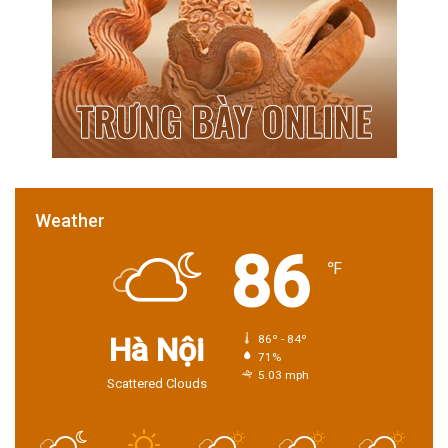
Weather
86
℉
Hà Nội
86º - 84º
71%
5.03 mph
Scattered Clouds