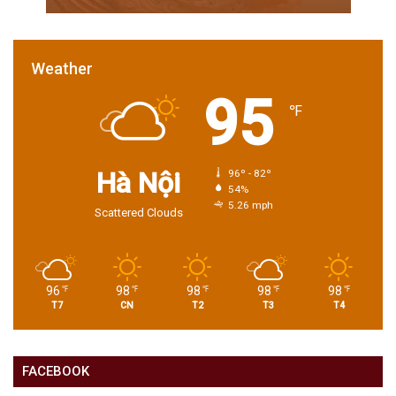
Weather
95
℉
Hà Nội
96º - 82º
54%
5.26 mph
Scattered Clouds
96
98
98
98
98
℉
℉
℉
℉
℉
T7
CN
T2
T3
T4
FACEBOOK