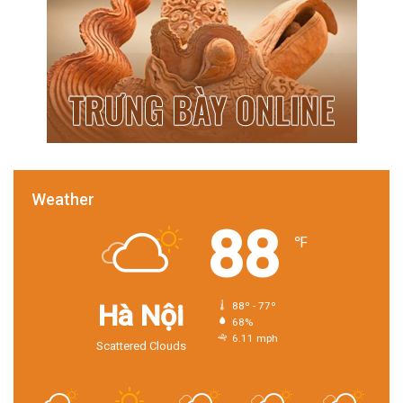
Weather
88
℉
Hà Nội
88º - 77º
68%
6.11 mph
Scattered Clouds