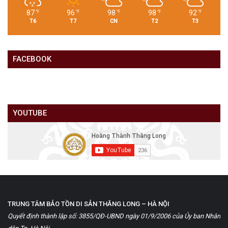
87
96
98
98
92
℉
℉
℉
℉
℉
T6
T7
CN
T2
T3
FACEBOOK
YOUTUBE
TRUNG TÂM BẢO TỒN DI SẢN THĂNG LONG – HÀ NỘI
Quyết định thành lập số: 3855/QĐ-UBND ngày 01/9/2006 của Ủy ban Nhân