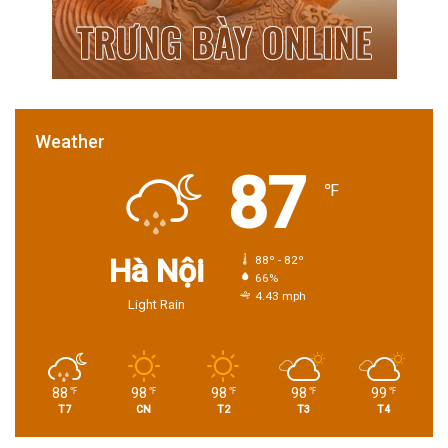
Weather
87
℉
Hà Nội
88º - 82º
66%
4.43 mph
Light Rain
88
98
98
98
99
℉
℉
℉
℉
℉
T7
CN
T2
T3
T4