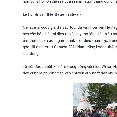
hơn 30 lễ hội lớn diễn ra quanh năm suốt tháng cùng hà
Lễ hội di sản (Heritage Festival)
Canada là quốc gia đa sắc tộc, đa văn hóa nên Heritage
nền văn hóa. Lễ hội diễn ra với quy mô lớn, giới thiệu 
ẩm thực, quần áo, nghệ thuật, các điệu múa đặc trưn
gốc đã định cư ở Canada. Việt Nam cũng không thể th
khá đông.
Lễ hội được thiết kế nằm trong công viên lớn Willian 
đây cũng là phương tiện vận chuyển duy nhất đến khu v