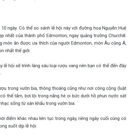
ng 10 ngày. Có thể so sánh lễ hội này với đường hoa Nguyễn Huệ
đẹp nhất của thành phố Edmonton, ngay quảng trường Churchill.
những món ăn được ưa thích của người Edmonton, món Âu cũng Á,
on nhất thế giới.
 lễ hội sẽ trình làng sáu loại rượu vang nên bạn có thể đến đây
.
rượu trong vườn bia, thông thoáng cũng như nơi công cộng (luật
ó thể tắm, bơi lội trong nắng hè oi bức dưới hồ phun nước sát
nhạc sống từ sân khấu trong vườn bia.
i điểm khác nhau liên tục trong ngày, riêng ngày cuối cùng có
ng suốt dịp lễ hội