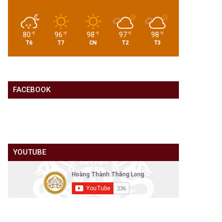
80
96
98
97
98
℉
℉
℉
℉
℉
T6
T7
CN
T2
T3
FACEBOOK
YOUTUBE