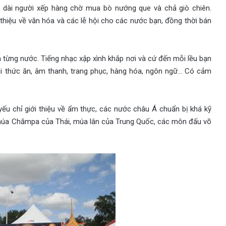
 dài người xếp hàng chờ mua bò nướng que và chả giò chiên.
 thiệu về văn hóa và các lễ hội cho các nước bạn, đồng thời bán
từng nước. Tiếng nhạc xập xình khắp nơi và cứ đến mỗi lều bạn
ùi thức ăn, âm thanh, trang phục, hàng hóa, ngôn ngữ… Có cảm
ếu chỉ giới thiệu về ẩm thực, các nước châu Á chuẩn bị khá kỹ
 múa Chămpa của Thái, múa lân của Trung Quốc, các môn đấu võ