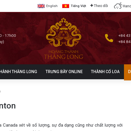
Theo dõi
Hano
English
Tiếng Việt
0 - 17h00
+84 43
ày)
+84 84
HÀNH THĂNG LONG
TRƯNG BÀY ONLINE
THÀNH CỔ LOA
D
n
nton
a Canada xét về số lượng, sự đa dạng cũng như chất lượng với