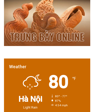
Weather
80
℉
Hà Nội
80º - 77º
87%
4.54 mph
Light Rain