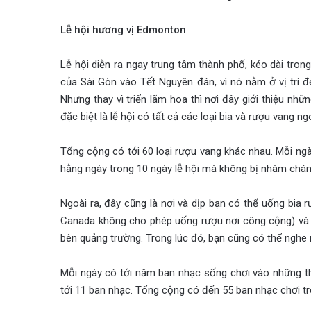
Lễ hội hương vị Edmonton
Lễ hội diễn ra ngay trung tâm thành phố, kéo dài tro
của Sài Gòn vào Tết Nguyên đán, vì nó nằm ở vị trí 
Nhưng thay vì triển lãm hoa thì nơi đây giới thiệu 
đặc biệt là lễ hội có tất cả các loại bia và rượu vang ng
Tổng cộng có tới 60 loại rượu vang khác nhau. Mỗi ngày
hằng ngày trong 10 ngày lễ hội mà không bị nhàm chán
Ngoài ra, đây cũng là nơi và dịp bạn có thể uống bia 
Canada không cho phép uống rượu nơi công cộng) và c
bên quảng trường. Trong lúc đó, bạn cũng có thể nghe 
Mỗi ngày có tới năm ban nhạc sống chơi vào những thờ
tới 11 ban nhạc. Tổng cộng có đến 55 ban nhạc chơi tro