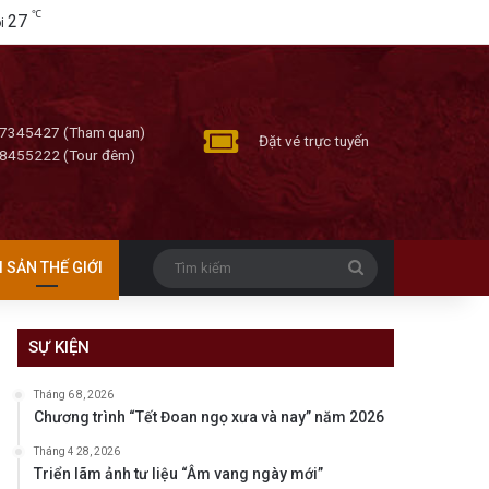
℃
27
i
7345427 (Tham quan)
Đặt vé trực tuyến
8455222 (Tour đêm)
Tìm
I SẢN THẾ GIỚI
kiếm
SỰ KIỆN
Tháng 6 8, 2026
Chương trình “Tết Đoan ngọ xưa và nay” năm 2026
Tháng 4 28, 2026
Triển lãm ảnh tư liệu “Âm vang ngày mới”