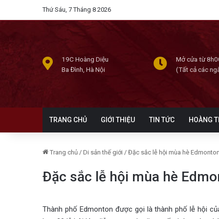
Thứ Sáu, 7 Tháng 8 2026
19C Hoàng Diệu
Mở cửa từ 8h0
Ba Đình, Hà Nội
(Tất cả các ng
TRANG CHỦ
GIỚI THIỆU
TIN TỨC
HOÀNG T
Trang chủ
/
Di sản thế giới
/
Đặc sắc lễ hội mùa hè Edmonto
Đặc sắc lễ hội mùa hè Edmo
Thành phố Edmonton được gọi là thành phố lễ hội củ