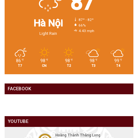
87
Hà Nội
87º - 82º
66%
4.43 mph
Light Rain
86
98
98
98
99
℉
℉
℉
℉
℉
T7
CN
T2
T3
T4
FACEBOOK
YOUTUBE