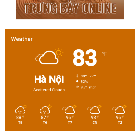
Weather
83
℉
Hà Nội
88º - 77º
82%
9.71 mph
Scattered Clouds
88
87
96
98
96
℉
℉
℉
℉
℉
T5
T6
T7
CN
T2