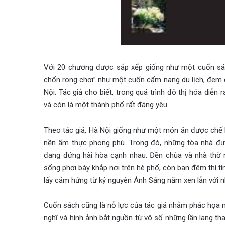
Với 20 chương được sắp xếp giống như một cuốn sác
chốn rong chơi” như một cuốn cẩm nang du lịch, đem đ
Nội. Tác giả cho biết, trong quá trình đô thị hóa diễ
và còn là một thành phố rất đáng yêu.
Theo tác giả, Hà Nội giống như một món ăn được chế bi
nền ẩm thực phong phú. Trong đó, những tòa nhà đượ
đang đứng hài hòa cạnh nhau. Đền chùa và nhà thờ 
sống phơi bày khắp nơi trên hè phố, còn ban đêm thì t
lấy cảm hứng từ kỷ nguyên Ánh Sáng nằm xen lẫn với 
Cuốn sách cũng là nỗ lực của tác giả nhằm phác họa n
nghĩ và hình ảnh bắt nguồn từ vô số những lần lang t