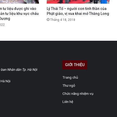
n tư liệu được ghi vào
Lý Thái Tổ – người con tinh thần của
ản tư liệu khu vực châu
Phật giáo, vị vua khai mở Thăng Long
 Dương
Tháng 4 18, 2018
022
GIỚI THIỆU
 ban Nhân dân Tp. Hà Nội
Trang chủ
 Hà Nội
Thư ngỏ
Chức năng nhiệm vụ
Liên hệ