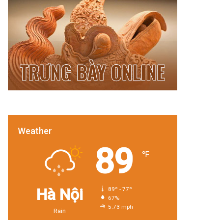
Weather
89
℉
Hà Nội
89º - 77º
67%
5.73 mph
Rain