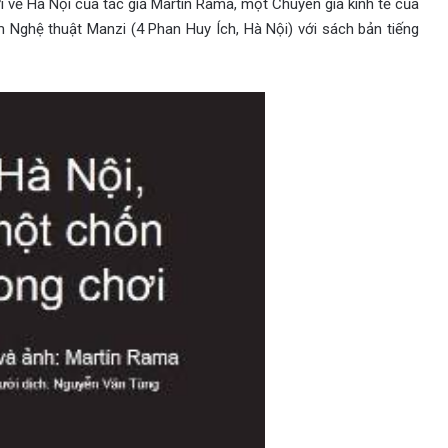
 về Hà Nội của tác giả Martin Rama, một Chuyên gia kinh tế của
 Nghệ thuật Manzi (4 Phan Huy Ích, Hà Nội) với sách bản tiếng