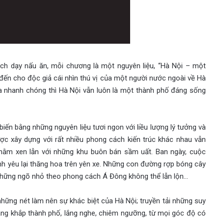
h dạy nấu ăn, mỗi chương là một nguyên liệu, “Hà Nội – một
ến cho độc giả cái nhìn thú vị của một người nước ngoài về Hà
n ra nhanh chóng thì Hà Nội vẫn luôn là một thành phố đáng sống
ến bằng những nguyên liệu tươi ngon với liều lượng lý tưởng và
c xây dựng với rất nhiều phong cách kiến trúc khác nhau vẫn
nằm xen lẫn với những khu buôn bán sầm uất. Ban ngày, cuộc
ình yêu lại thăng hoa trên yên xe. Những con đường rợp bóng cây
những ngõ nhỏ theo phong cách Á Đông không thể lẫn lộn…
hững nét làm nên sự khác biệt của Hà Nội; truyền tải những suy
hang khắp thành phố, lắng nghe, chiêm ngưỡng, từ mọi góc độ có