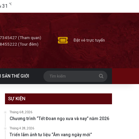
℃
31
i
7345427 (Tham quan)
Đặt vé trực tuyến
8455222 (Tour đêm)
Tìm
I SẢN THẾ GIỚI
kiếm
SỰ KIỆN
Tháng 6 8, 2026
Chương trình “Tết Đoan ngọ xưa và nay” năm 2026
Tháng 4 28, 2026
Triển lãm ảnh tư liệu “Âm vang ngày mới”