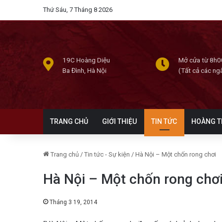
Thứ Sáu, 7 Tháng 8 2026
19C Hoàng Diệu
Mở cửa từ 8h0
Ba Đình, Hà Nội
(Tất cả các ng
TRANG CHỦ
GIỚI THIỆU
TIN TỨC
HOÀNG T
Trang chủ
/
Tin tức - Sự kiện
/
Hà Nội – Một chốn rong chơi
Hà Nội – Một chốn rong chơ
Tháng 3 19, 2014