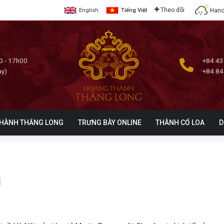
Theo dõi
Hano
English
Tiếng Việt
0 - 17h00
+84 43
ày)
+84 84
HÀNH THĂNG LONG
TRƯNG BÀY ONLINE
THÀNH CỔ LOA
D
i