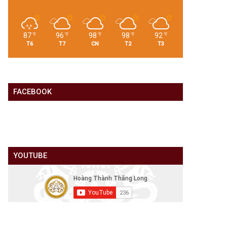
87
96
98
98
92
℉
℉
℉
℉
℉
T6
T7
CN
T2
T3
FACEBOOK
YOUTUBE