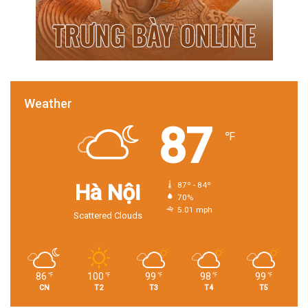
Weather
87
℉
Hà Nội
87º - 84º
70%
5.01 mph
Scattered Clouds
86
100
99
98
99
℉
℉
℉
℉
℉
CN
T2
T3
T4
T5