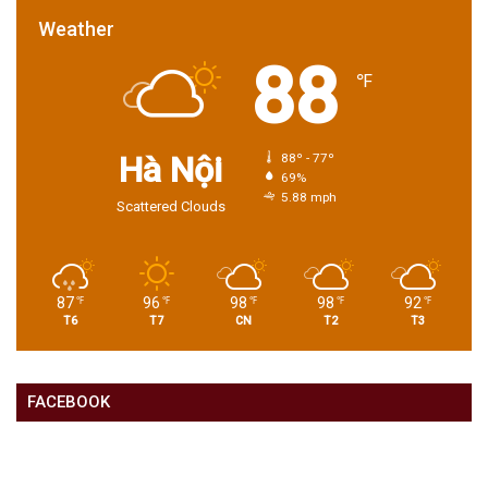
Weather
88
℉
Hà Nội
88º - 77º
69%
5.88 mph
Scattered Clouds
87
96
98
98
92
℉
℉
℉
℉
℉
T6
T7
CN
T2
T3
FACEBOOK