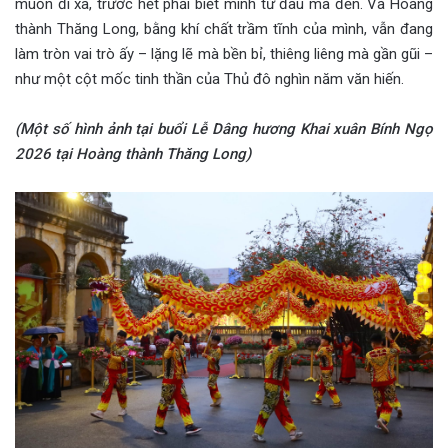
muốn đi xa, trước hết phải biết mình từ đâu mà đến. Và Hoàng
thành Thăng Long, bằng khí chất trầm tĩnh của mình, vẫn đang
làm tròn vai trò ấy – lặng lẽ mà bền bỉ, thiêng liêng mà gần gũi –
như một cột mốc tinh thần của Thủ đô nghìn năm văn hiến.
(Một số hình ảnh tại buổi Lễ Dâng hương Khai xuân Bính Ngọ
2026 tại Hoàng thành Thăng Long)