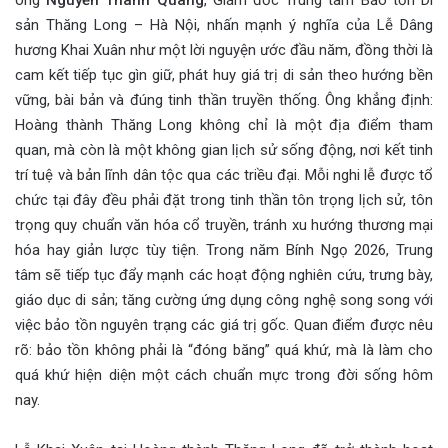
ông
Nguyễn Thanh Quang
, Giám đốc Trung tâm Bảo tồn Di
sản Thăng Long – Hà Nội, nhấn mạnh ý nghĩa của Lễ Dâng
hương Khai Xuân như một lời nguyện ước đầu năm, đồng thời là
cam kết tiếp tục gìn giữ, phát huy giá trị di sản theo hướng bền
vững, bài bản và đúng tinh thần truyền thống. Ông khẳng định:
Hoàng thành Thăng Long không chỉ là một địa điểm tham
quan, mà còn là một không gian lịch sử sống động, nơi kết tinh
trí tuệ và bản lĩnh dân tộc qua các triều đại. Mỗi nghi lễ được tổ
chức tại đây đều phải đặt trong tinh thần tôn trọng lịch sử, tôn
trọng quy chuẩn văn hóa cổ truyền, tránh xu hướng thương mại
hóa hay giản lược tùy tiện. Trong năm Bính Ngọ 2026, Trung
tâm sẽ tiếp tục đẩy mạnh các hoạt động nghiên cứu, trưng bày,
giáo dục di sản; tăng cường ứng dụng công nghệ song song với
việc bảo tồn nguyên trạng các giá trị gốc. Quan điểm được nêu
rõ: bảo tồn không phải là “đóng băng” quá khứ, mà là làm cho
quá khứ hiện diện một cách chuẩn mực trong đời sống hôm
nay.