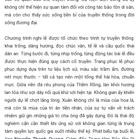
không chỉ thể hiện sự quan tâm đối với công tác bảo tồn di sản,
mà còn cho thấy sức sống bền bỉ của truyền thống trong đời
sống đương đại.
Chương trình nghi lễ được tổ chức theo trình tự truyền thống:
khai trống, dâng hương, đọc chúc văn, tế lễ và cầu quốc thái
dân an. Từng bước đi, từng nhịp trống, từng động tác bái lễ đều
được thực hiện đúng quy cách cổ truyền. Trang phục lễ phục
phục dựng dựa trên tư liệu lịch sử, màu sắc trầm ấm, đường
nét mực thước – tất cả tạo nên một tổng thể hài hòa, chuẩn
mực. Giữa nền đá rêu phong của Thềm Rồng, làn khói hương
lan tỏa như sợi dây nối quá khứ với hiện tại. Không gian ấy khiến
người dự lễ chợt lắng lòng. Xuân không chỉ là mùa của hoa lá,
mà còn là mùa của tri ân tiền nhân, của sự tự vấn về trách
nhiệm giữ gìn những giá trị cha ông đã gây dựng. Đó là thái độ
nghiêm cẩn cần thiết khi ứng xử với không gian từng là trung
tâm quyền lực quốc gia suốt nhiều thế kỷ. Phát biểu tại buổi lễ,