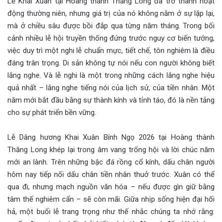
Lễ Khai Xuân tại Hoàng thành Thăng Long đã trở thành hoạt
động thường niên, nhưng giá trị của nó không nằm ở sự lặp lại,
mà ở chiều sâu được bồi đắp qua từng năm tháng. Trong bối
cảnh nhiều lễ hội truyền thống đứng trước nguy cơ biến tướng,
việc duy trì một nghi lễ chuẩn mực, tiết chế, tôn nghiêm là điều
đáng trân trọng. Di sản không tự nói nếu con người không biết
lắng nghe. Và lễ nghi là một trong những cách lắng nghe hiệu
quả nhất – lắng nghe tiếng nói của lịch sử, của tiền nhân. Một
năm mới bắt đầu bằng sự thành kính và tỉnh táo, đó là nền tảng
cho sự phát triển bền vững.
Lễ Dâng hương Khai Xuân Bính Ngọ 2026 tại Hoàng thành
Thăng Long khép lại trong âm vang trống hội và lời chúc năm
mới an lành. Trên những bậc đá rồng cổ kính, dấu chân người
hôm nay tiếp nối dấu chân tiền nhân thuở trước. Xuân có thể
qua đi, nhưng mạch nguồn văn hóa – nếu được gìn giữ bằng
tâm thế nghiêm cẩn – sẽ còn mãi. Giữa nhịp sống hiện đại hối
hả, một buổi lễ trang trọng như thế nhắc chúng ta nhớ rằng: