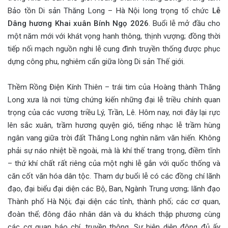
Bảo tồn Di sản Thăng Long – Hà Nội long trọng tổ chức
Lễ
Dâng hương Khai xuân Bính Ngọ 2026
. Buổi lễ mở đầu cho
một năm mới với khát vọng hanh thông, thịnh vượng; đồng thời
tiếp nối mạch nguồn nghi lễ cung đình truyền thống được phục
dựng công phu, nghiêm cẩn giữa lòng Di sản Thế giới.
Thềm Rồng Điện Kính Thiên – trái tim của Hoàng thành Thăng
Long xưa là nơi từng chứng kiến những đại lễ triều chính quan
trọng của các vương triều Lý, Trần, Lê. Hôm nay, nơi đây lại rực
lên sắc xuân, trầm hương quyện gió, tiếng nhạc lễ trầm hùng
ngân vang giữa trời đất Thăng Long nghìn năm văn hiến. Không
phải sự náo nhiệt bề ngoài, mà là khí thế trang trọng, điềm tĩnh
– thứ khí chất rất riêng của một nghi lễ gắn với quốc thống và
căn cốt văn hóa dân tộc. Tham dự buổi lễ có các đồng chí lãnh
đạo, đại biểu đại diện các Bộ, Ban, Ngành Trung ương; lãnh đạo
Thành phố Hà Nội; đại diện các tỉnh, thành phố; các cơ quan,
đoàn thể; đông đảo nhân dân và du khách thập phương cùng
các cơ quan báo chí, truyền thông. Sự hiện diện đông đủ ấy