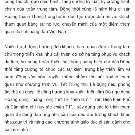
công tác chỉ đạo điều hành, tăng cường kỷ luật, kỷ cương hành
chính của toàn trung tâm. Đồng thời cũng là năm khu di sản
Hoàng thành Thăng Long bước đầu tạo được dấu ấn với khách
tham quan bằng sự nỗ lực, chuyển mình của một điểm tham
quan du lịch hàng đầu Việt Nam.
Nhiều hoạt động hướng đến khách tham quan được Trung tâm
chú trọng triển khai như cải thiện cơ sở hạ tầng phục vụ khách
du lịch, bổ sung hoàn thiện hệ thống bảng biển chỉ dẫn.Đồng
thời tăng cường tổ chức các sự kiện, trưng bày triển lãm và
hoạt động văn hóa truyền thống nhằm thu hút khách tham
quan như chương trình Vui Tết Trung thu, Lễ dựng nêu, phong
ấn, thả cá chép, lễ dâng hương khai xuân, triển lãm Đồ ngự dụng
Hoàng cung Thăng Long thời Lê, triển lãm “ Trận Điện Biên Phủ
và Căn hầm chỉ huy tác chiến T1”…; xây dựng các lộ trình tham
quan đa dạng đáp ứng nhu cầu của các đối tượng khách khác
nhau;duy trì và nâng cao chương trình giáo dục di sản dành cho
các em nhỏ.