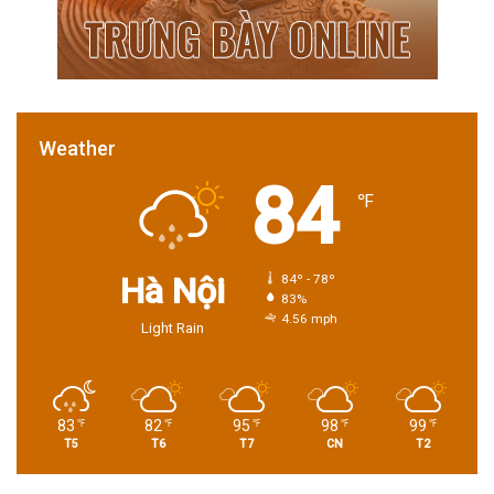
Weather
84
℉
Hà Nội
84º - 78º
83%
4.56 mph
Light Rain
83
82
95
98
99
℉
℉
℉
℉
℉
T5
T6
T7
CN
T2