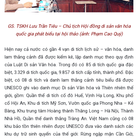
GS. TSKH Lưu Trần Tiêu – Chủ tịch Hội đồng di sản văn hóa
quốc gia phát biểu tại hội thảo (ảnh: Phạm Cao Quý)
Hiện nay cả nước có gần 4 vạn di tích lịch sử – văn hóa, danh
lam thắng cảnh đã được kiểm kê, lập danh mục theo quy định
của Luật Di sản Văn hóa. Trong đó có 85 di tích quốc gia đặc
biệt, 3.329 di tích quốc gia, 9.857 di tích cấp tỉnh, thành phố. Đặc
biệt, có 08 di tích và danh lam thắng cảnh tiêu biểu đã được
UNESCO ghi vào danh mục Di sản Văn hóa và Thiên nhiên thế
giới, gồm: Quần thể di tích cố đô Huế, Vịnh Hạ Long, Khu phố
cổ Hội An, Khu di tích Mỹ Sơn, Vườn quốc gia Phong Nha – Kẻ
Bàng, Khu trung tâm Hoàng thành Thăng Long – Hà Nội, Thành
Nhà Hồ, Quần thể danh thắng Tràng An. Việt Nam cũng có 08
khu bảo tồn thiên nhiên được UNESCO đưa vào danh sách các
khu dự trữ sinh quyển của thế giới: Rừng ngập mặn Cần Giờ,