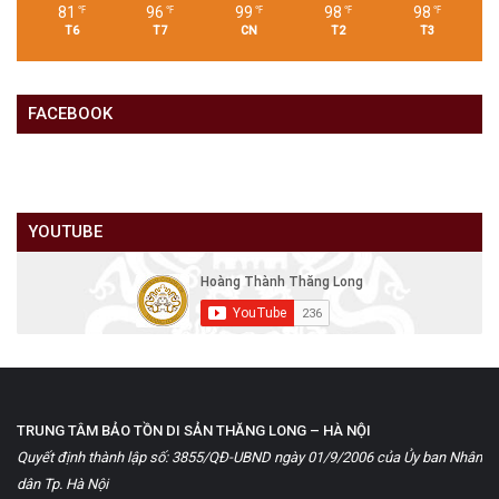
81
96
99
98
98
℉
℉
℉
℉
℉
T6
T7
CN
T2
T3
FACEBOOK
YOUTUBE
TRUNG TÂM BẢO TỒN DI SẢN THĂNG LONG – HÀ NỘI
Quyết định thành lập số: 3855/QĐ-UBND ngày 01/9/2006 của Ủy ban Nhân
dân Tp. Hà Nội