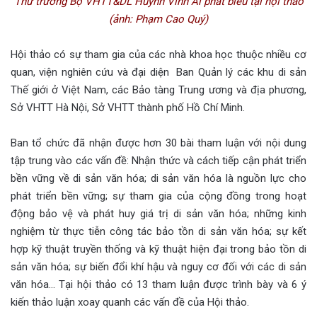
Thứ trưởng Bộ VHTT&DL Huỳnh Vĩnh Ái phát biểu tại hội thảo
(ảnh: Phạm Cao Quý)
Hội thảo có sự tham gia của các nhà khoa học thuộc nhiều cơ
quan, viện nghiên cứu và đại diện Ban Quản lý các khu di sản
Thế giới ở Việt Nam, các Bảo tàng Trung ương và địa phương,
Sở VHTT Hà Nội, Sở VHTT thành phố Hồ Chí Minh.
Ban tổ chức đã nhận được hơn 30 bài tham luận với nội dung
tập trung vào các vấn đề: Nhận thức và cách tiếp cận phát triển
bền vững về di sản văn hóa; di sản văn hóa là nguồn lực cho
phát triển bền vững; sự tham gia của cộng đồng trong hoạt
động bảo vệ và phát huy giá trị di sản văn hóa; những kinh
nghiệm từ thực tiễn công tác bảo tồn di sản văn hóa; sự kết
hợp kỹ thuật truyền thống và kỹ thuật hiện đại trong bảo tồn di
sản văn hóa; sự biến đổi khí hậu và nguy cơ đối với các di sản
văn hóa… Tại hội thảo có 13 tham luận được trình bày và 6 ý
kiến thảo luận xoay quanh các vấn đề của Hội thảo.