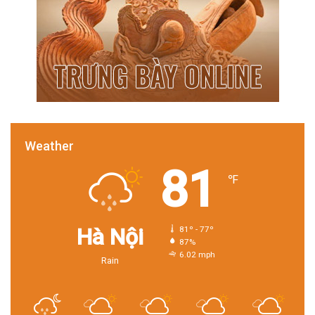
Weather
81
℉
Hà Nội
81º - 77º
87%
6.02 mph
Rain