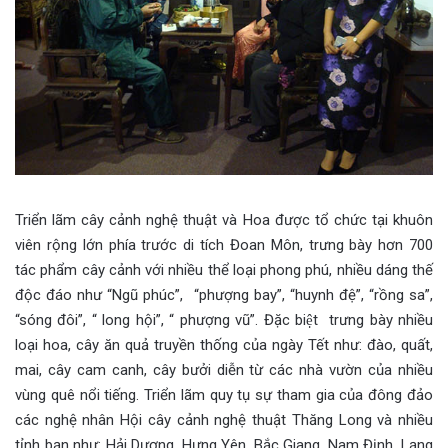
Triển lãm cây cảnh nghệ thuật và Hoa được tổ chức tại khuôn
viên rộng lớn phía trước di tích Đoan Môn, trưng bày hơn 700
tác phẩm cây cảnh với nhiều thể loại phong phú, nhiều dáng thế
độc đáo như “Ngũ phúc”, “phượng bay”, “huynh đệ”, “rồng sa”,
“sóng đôi”, “ long hội”, “ phượng vũ”. Đặc biệt trưng bày nhiều
loại hoa, cây ăn quả truyền thống của ngày Tết như: đào, quất,
mai, cây cam canh, cây bưởi diễn từ các nhà vườn của nhiều
vùng quê nổi tiếng. Triển lãm quy tụ sự tham gia của đông đảo
các nghệ nhân Hội cây cảnh nghệ thuật Thăng Long và nhiều
tỉnh bạn như: Hải Dương, Hưng Yên, Bắc Giang, Nam Định, Lạng