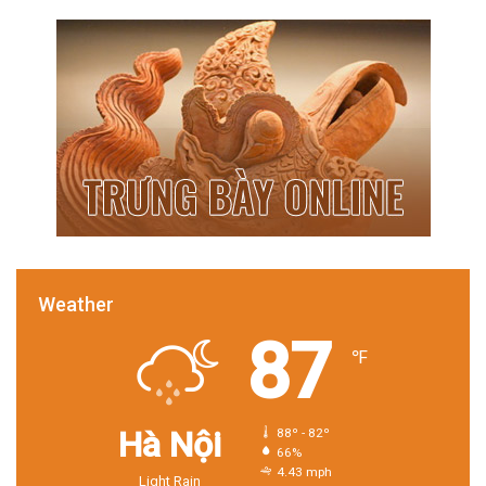
Weather
87
℉
Hà Nội
88º - 82º
66%
4.43 mph
Light Rain