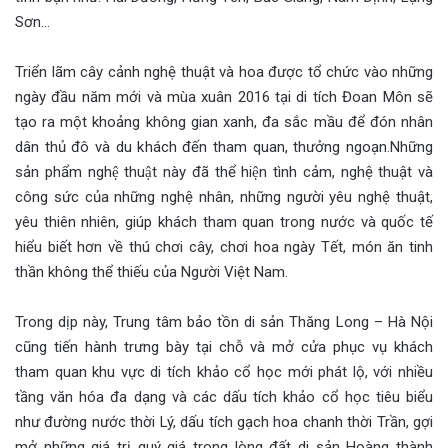
Sơn…
Triển lãm cây cảnh nghệ thuật và hoa được tổ chức vào những
ngày đầu năm mới và mùa xuân 2016 tại di tích Đoan Môn sẽ
tạo ra một khoảng không gian xanh, đa sắc mầu để đón nhân
dân thủ đô và du khách đến tham quan, thưởng ngoạn.Những
sản phẩm nghệ thuật này đã thể hiện tình cảm, nghệ thuật và
công sức của những nghệ nhân, những người yêu nghệ thuật,
yêu thiên nhiên, giúp khách tham quan trong nước và quốc tế
hiểu biết hơn về thú chơi cây, chơi hoa ngày Tết, món ăn tinh
thần không thể thiếu của Người Việt Nam.
Trong dịp này, Trung tâm bảo tồn di sản Thăng Long – Hà Nội
cũng tiến hành trưng bày tại chỗ và mở cửa phục vụ khách
tham quan khu vực di tích khảo cổ học mới phát lộ, với nhiều
tầng văn hóa đa dạng và các dấu tích khảo cổ học tiêu biểu
như đường nước thời Lý, dấu tích gạch hoa chanh thời Trần, gợi
mở những giá trị quý giá trong lòng đất di sản Hoàng thành