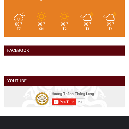
88
98
98
98
99
℉
℉
℉
℉
℉
T7
CN
T2
T3
T4
FACEBOOK
YOUTUBE