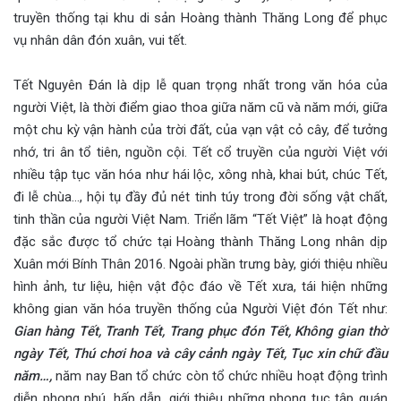
truyền thống tại khu di sản Hoàng thành Thăng Long để phục
vụ nhân dân đón xuân, vui tết.
Tết Nguyên Đán là dịp lễ quan trọng nhất trong văn hóa của
người Việt, là thời điểm giao thoa giữa năm cũ và năm mới, giữa
một chu kỳ vận hành của trời đất, của vạn vật cỏ cây, để tưởng
nhớ, tri ân tổ tiên, nguồn cội. Tết cổ truyền của người Việt với
nhiều tập tục văn hóa như hái lộc, xông nhà, khai bút, chúc Tết,
đi lễ chùa…, hội tụ đầy đủ nét tinh túy trong đời sống vật chất,
tinh thần của người Việt Nam. Triển lãm “Tết Việt” là hoạt động
đặc sắc được tổ chức tại Hoàng thành Thăng Long nhân dịp
Xuân mới Bính Thân 2016. Ngoài phần trưng bày, giới thiệu nhiều
hình ảnh, tư liệu, hiện vật độc đáo về Tết xưa, tái hiện những
không gian văn hóa truyền thống của Người Việt đón Tết như:
Gian hàng Tết, Tranh Tết, Trang phục đón Tết,
Không gian thờ
ngày Tết
, Thú chơi hoa và cây cảnh ngày Tết, Tục xin chữ đầu
năm…
,
năm nay Ban tổ chức còn tổ chức nhiều hoạt động trình
diễn phong phú, hấp dẫn, giới thiệu những phong tục tập quán