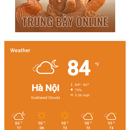
Weather
84
℉
Hà Nội
84º - 82º
73%
3.36 mph
Scattered Clouds
84
98
98
98
99
℉
℉
℉
℉
℉
T7
CN
T2
T3
T4