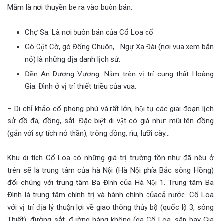
Mắm là nơi thuyền bè ra vào buôn bán.
Chợ Sa: Là nơi buôn bán của Cổ Loa cổ
Gò Cột Cờ, gò Đống Chuôn, Ngự Xạ Đài (nơi vua xem bắn
nỏ) là những địa danh lịch sử.
Đền An Dương Vương: Nằm trên vị trí cung thất Hoàng
Gia. Đình ở vị trí thiết triều của vua.
– Di chỉ khảo cổ phong phú và rất lớn, hội tụ các giai đoạn lịch
sử đồ đá, đồng, sắt. Đặc biệt di vật có giá như: mũi tên đồng
(gắn với sự tích nỏ thần), trông đồng, rìu, lưỡi cày…
Khu di tích Cổ Loa có những giá trị trường tồn như đã nêu ở
trên sẽ là trung tâm của hà Nội (Hà Nội phía Bắc sông Hồng)
đối chứng với trung tâm Ba Đình của Hà Nội 1. Trung tâm Ba
Đình là trung tâm chính trị và hành chính củacả nước. Cổ Loa
với vị trí địa lý thuận lợi về giao thông thủy bộ (quốc lộ 3, sông
Thiết), đường sắt, đường hàng không (ga Cổ Loa, sân bay Gia