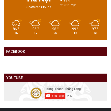
89%
3.11 mph
Scattered Clouds
86
96
98
99
97
℉
℉
℉
℉
℉
T6
T7
CN
T2
T3
FACEBOOK
YOUTUBE