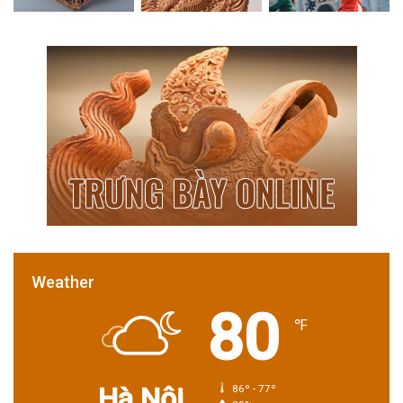
Weather
80
℉
Hà Nội
86º - 77º