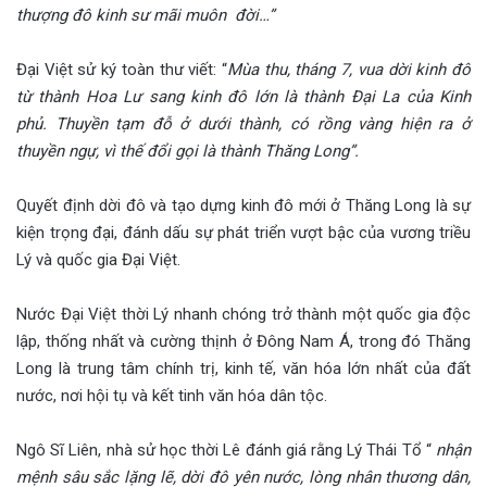
thượng đô kinh sư mãi muôn đời…”
Đại Việt sử ký toàn thư viết: “
Mùa thu, tháng 7, vua dời kinh đô
từ thành Hoa Lư sang kinh đô lớn là thành Đại La của Kinh
phủ. Thuyền tạm đỗ ở dưới thành, có rồng vàng hiện ra ở
thuyền ngự, vì thế đổi gọi là thành Thăng Long”.
Quyết định dời đô và tạo dựng kinh đô mới ở Thăng Long là sự
kiện trọng đại, đánh dấu sự phát triển vượt bậc của vương triều
Lý và quốc gia Đại Việt.
Nước Đại Việt thời Lý nhanh chóng trở thành một quốc gia độc
lập, thống nhất và cường thịnh ở Đông Nam Á, trong đó Thăng
Long là trung tâm chính trị, kinh tế, văn hóa lớn nhất của đất
nước, nơi hội tụ và kết tinh văn hóa dân tộc.
Ngô Sĩ Liên, nhà sử học thời Lê đánh giá rằng Lý Thái Tổ “
nhận
mệnh sâu sắc lặng lẽ, dời đô yên nước, lòng nhân thương dân,