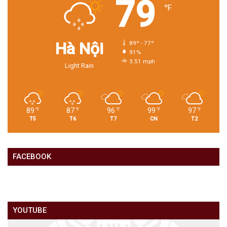
79
℉
Hà Nội
89º - 77º
91%
3.51 mph
Light Rain
89
87
96
99
97
℉
℉
℉
℉
℉
T5
T6
T7
CN
T2
FACEBOOK
YOUTUBE