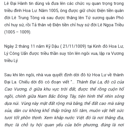
Lê Đại Hành tin dùng và đưa lên các chức vụ quan trọng trong
triều đình Hoa Lư. Năm 1005, ông được giữ chức Điện tiền quân
đời Lê Trung Tông và sau được thăng lên Tứ sương quân Phó
chỉ huy sứ, rồi Tả thân vệ Điện tiền chỉ huy sứ đời Lê Ngọa Triều
(1005 – 1009).
Ngày 2 tháng 11 năm Kỷ Dậu ( 21/11/1009) tại Kinh đô Hoa Lư,
Lý Công Uẩn được triều thần suy tôn lên ngôi vua, lập ra Vương
triều Lý.
Sau khi lên ngôi, nhà vua quyết định dời đô từ Hoa Lư về thành
Đại La. Chiếu dời đô có đoạn viết “…
Thành Đại La, đô cũ của
Cao Vương, ở giữa khu vực trời đất, được thế rồng cuộn hổ
ngồi, chính giữa Nam Bắc Đông Tây, tiện hình thế nhìn sông
dựa núi. Vùng này mặt đất rộng mà bằng, thế đất cao mà sáng
sủa, dân cư không khổ thấp trũng tối tăm, muôn vật hết sức
tươi tốt phồn thịnh. Xem khắp nước Việt đó là nơi thắng địa,
thực là chỗ tụ hội quan yếu của bốn phương, đúng là nơi