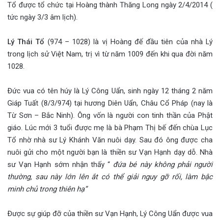
Tổ được tổ chức tại Hoàng thành Thăng Long ngày 2/4/2014 (
tức ngày 3/3 âm lịch).
Lý Thái Tổ
(974 – 1028) là vị Hoàng đế đầu tiên của nhà Lý
trong lịch sử Việt Nam, trị vì từ năm 1009 đến khi qua đời năm
1028.
Đức vua có tên húy là Lý Công Uẩn, sinh ngày 12 tháng 2 năm
Giáp Tuất (8/3/974) tại hương Diên Uẩn, Châu Cổ Pháp (nay là
Từ Sơn – Bắc Ninh). Ông vốn là người con tinh thần của Phật
giáo. Lúc mới 3 tuổi được mẹ là bà Phạm Thị bế đến chùa Lục
Tổ nhờ nhà sư Lý Khánh Văn nuôi dạy. Sau đó ông được cha
nuôi gửi cho một người bạn là thiền sư Vạn Hạnh dạy dỗ. Nhà
sư Vạn Hạnh sớm nhận thấy “
đứa bé này không phải người
thường, sau này lớn lên ắt có thể giải nguy gỡ rối, làm bậc
minh chủ trong thiên hạ”
Được sự giúp đỡ của thiền sư Vạn Hạnh, Lý Công Uẩn được vua