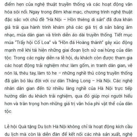
điểm hẹn của nghệ thuật truyền thống và các hoạt động văn
hóa sôi nổi. Ngay trong đêm khai mạc, chương trình nghệ thuật
đặc sắc với chủ đề “Hà Nội – Hồn thiêng di sản” đã đưa khán
giả trải qua hành trình khám phá các giá trị di sản bằng âm
nhạc, múa dân gian và trình diễn áo dài truyền thống. Tiết mục
múa “Trẩy hội Cổ Loa” và “Hồn đá Hoàng thành” gây xúc động
mạnh mẽ khi tái hiện những giai đoạn lịch sử oai hùng của dân
tộc. Trong các ngày diễn ra lễ hội, du khách còn được tham gia
các hoạt động trải nghiệm như: làm gốm, in tranh dân gian, vẽ
nón lá, thêu tay, làm tò he – những nghề thủ công truyền thống
đã gắn bó lâu đời với cư dân Thăng Long – Hà Nội. Các nghệ
nhân dân gian đến từ nhiều làng nghề của Hà Nội trực tiếp
hướng dẫn du khách trải nghiệm, qua đó giúp mọi người hiểu
hơn và trân trọng hơn những giá trị văn hóa phi vật thể của dân
tộc.
Lễ hội Quà tặng Du lịch Hà Nội không chỉ là hoạt động kích cầu
du lịch mà còn là diễn đàn để kết nối các nhà sản xuất, nghệ