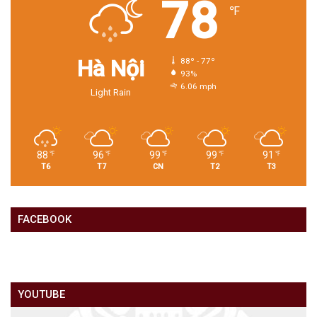
78
℉
Hà Nội
88º - 77º
93%
6.06 mph
Light Rain
88
96
99
99
91
℉
℉
℉
℉
℉
T6
T7
CN
T2
T3
FACEBOOK
YOUTUBE