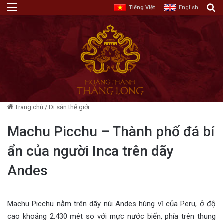
Menu
T
Tiếng Việt
English
Trang chủ
/
Di sản thế giới
Machu Picchu – Thành phố đá bí
ẩn của người Inca trên dãy
Andes
Machu Picchu nằm trên dãy núi Andes hùng vĩ của Peru, ở độ
cao khoảng 2.430 mét so với mực nước biển, phía trên thung