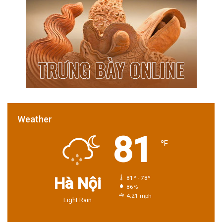
Weather
81
℉
Hà Nội
81º - 78º
86%
4.21 mph
Light Rain