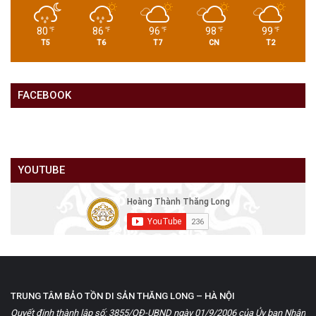
80
86
96
98
99
℉
℉
℉
℉
℉
T5
T6
T7
CN
T2
FACEBOOK
YOUTUBE
TRUNG TÂM BẢO TỒN DI SẢN THĂNG LONG – HÀ NỘI
Quyết định thành lập số: 3855/QĐ-UBND ngày 01/9/2006 của Ủy ban Nhân