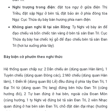
Nghi trượng trong điện:
đặt tọa ngự ở giữa điện Thị
Triều, đặt sập Ngự ở bên tả, đặt bảo án ở phía đông tòa
Ngự. Cục Thừa dụ bày bàn hương phía nam điện.
Không gian nghi lễ tại sân Rồng:
Ty Nghi vệ bày án để
đạo chiếu và bốn chiếc tán vàng ở bên tả sân Đan Trì. Cục
Thừa dụ bày hai chiếc kỷ gỗ để đạo chiếu bên tả sân Đan
Trì (hơi lui xuống phía tây).
Bày biện cờ phướn theo nghi thức
Hệ thống quan chấp sự: 2 Dẫn chiếu án (dùng quan Hàn lâm), 1
Tuyên chiếu (dùng quan Đông các), 2 Mở chiếu (dùng quan Hàn
lâm), 1 Điển lễ (dùng quan Bộ Lễ) đều đứng ở phía tây Đan Trì, 1
Đại Trí từ (dùng quan Thị lang) đứng bên hữu Đan Trì (cũng
hướng đó), 2 Tự ban đứng ở hai bên, ngoài cửa Đoan Môn
(cùng hướng, 1 ty Nghi vệ đứng bê tả sân Đan Trì, 2 viên Nhạc
quan đứng ở hai bên sân Đan Trì, chỗ đặt dàn đại nhạc (hướng