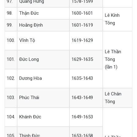
97.
Quang Hưng
1578-1599
98.
Thận Đức
1600-1601
Lê Kính
Tông
99.
Hoằng Định
1601-1619
100.
Vĩnh Tộ
1619-1629
Lê Thần
101.
Đức Long
1629-1635
Tông
(lần 1)
102.
Dương Hòa
1635-1643
Lê Chân
103.
Phúc Thái
1643-1649
Tông
104.
Khánh Đức
1649-1653
105.
Thịnh Đức
1653-1658