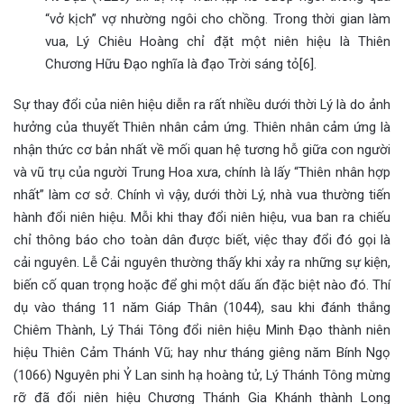
“vở kịch” vợ nhường ngôi cho chồng. Trong thời gian làm
vua, Lý Chiêu Hoàng chỉ đặt một niên hiệu là Thiên
Chương Hữu Đạo nghĩa là đạo Trời sáng tỏ[6].
Sự thay đổi của niên hiệu diễn ra rất nhiều dưới thời Lý là do ảnh
hưởng của thuyết Thiên nhân cảm ứng. Thiên nhân cảm ứng là
nhận thức cơ bản nhất về mối quan hệ tương hỗ giữa con người
và vũ trụ của người Trung Hoa xưa, chính là lấy “Thiên nhân hợp
nhất” làm cơ sở. Chính vì vậy, dưới thời Lý, nhà vua thường tiến
hành đổi niên hiệu. Mỗi khi thay đổi niên hiệu, vua ban ra chiếu
chỉ thông báo cho toàn dân được biết, việc thay đổi đó gọi là
cải nguyên. Lễ Cải nguyên thường thấy khi xảy ra những sự kiện,
biến cố quan trọng hoặc để ghi một dấu ấn đặc biệt nào đó. Thí
dụ vào tháng 11 năm Giáp Thân (1044), sau khi đánh thắng
Chiêm Thành, Lý Thái Tông đổi niên hiệu Minh Đạo thành niên
hiệu Thiên Cảm Thánh Vũ; hay như tháng giêng năm Bính Ngọ
(1066) Nguyên phi Ỷ Lan sinh hạ hoàng tử, Lý Thánh Tông mừng
rỡ đã đổi niên hiệu Chương Thánh Gia Khánh thành Long