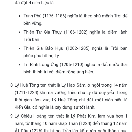
đã đặt 4 niên hiệu là:
Trinh Phù (1176-1186) nghĩa là theo phù mệnh Trời để
bền vững.
Thiên Tư Gia Thụy (1186-1202) nghĩa là điềm lành
Trời ban.
Thiên Gia Bảo Hựu (1202-1205) nghĩa là Trời ban
phúc phù hộ họ Lý.
Trị Bình Long Ứng (1205-1210) nghĩa là đất nước thái
bình thịnh trị với điềm rồng ứng hiện.
Lý Huệ Tông tên thật là Lý Hạo Sảm, ở ngôi trong 14 năm
(1211-1224) khi mà vương triều nhà Lý đã suy yếu. Trong
thời gian làm vua, Lý Huệ Tông chỉ đặt một niên hiệu là
Kiến Gia, có nghĩa là xây dựng sự tốt lành.
Lý Chiêu Hoàng tên thật là Lý Phật Kim, làm vua hơn 1
năm, từ tháng 10 năm Giáp Thân (1224) đến tháng 12 năm
Ất Dậu (1225) thì bị họ Trần lập kế cướp ngôi thông qua