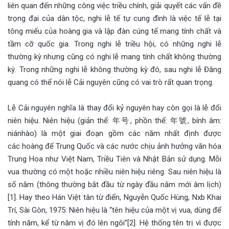
liên quan đến những công việc triều chính, giải quyết các vấn đề
trọng đại của dân tộc, nghi lễ tế tự cung đình là việc tế lễ tại
tông miếu của hoàng gia và lập đàn cúng tế mang tính chất và
tầm cỡ quốc gia. Trong nghi lễ triều hội, có những nghi lễ
thường kỳ nhưng cũng có nghi lễ mang tính chất không thường
kỳ. Trong những nghi lễ không thường kỳ đó, sau nghi lễ Đăng
quang có thể nói lễ Cải nguyên cũng có vai trò rất quan trọng.
Lễ Cải nguyên nghĩa là thay đổi kỷ nguyên hay còn gọi là lễ đổi
niên hiệu. Niên hiệu (giản thể: 年号, phồn thể: 年號, bính âm:
niánhào) là một giai đoạn gồm các năm nhất định được
các hoàng đế Trung Quốc và các nước chịu ảnh hưởng văn hóa
Trung Hoa như Việt Nam, Triều Tiên và Nhật Bản sử dụng. Mỗi
vua thường có một hoặc nhiều niên hiệu riêng. Sau niên hiệu là
số năm (thông thường bắt đầu từ ngày đầu năm mới âm lịch)
[1]. Hay theo Hán Việt tân từ điển, Nguyễn Quốc Hùng, Nxb Khai
Trí, Sài Gòn, 1975: Niên hiệu là “tên hiệu của một vị vua, dùng để
tính năm, kể từ năm vị đó lên ngôi”[2]. Hệ thống tên trị vì được