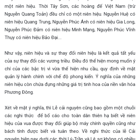
một niên hiệu. Thời Tây Sơn, các hoàng đế Việt Nam (trừ
Nguyễn Quang Toản) đều chỉ có một niên hiệu. Nguyễn Huệ có
niên hiệu Quang Trung, Nguyễn Phúc Ánh có niên hiệu Gia Long,
Nguyễn Phúc Đảm có niên hiệu Minh Mạng, Nguyễn Phúc Vĩnh
Thụy có niên hiệu Bảo Đại….
Như vậy, niên hiệu và sự thay đổi niên hiệu là kết quả tất yếu
của sự thay đổi các vương triều. Điều đó thể hiện mong muốn ý
chí của các bậc trị vì vừa thể hiện nhu cầu, quy định về mặt
quản lý hành chính với chế độ phong kiến. Ý nghĩa của những
niên hiệu còn chứa đựng những giá trị tinh hoa của nền văn hóa
Phương Đông.
Xét về mặt ý nghĩa, thì Lễ cải nguyên cũng bao gồm một chuỗi
các nghi thức để bố cáo cho toàn dân thiên hạ biết về niên
hiệu của vua được thay đổi giúp bộ máy chính quyền cũng như
bách tính được biết và tuân theo. Về nghi thức của lễ Cải
nguyên hiện nay dưới các thời Lý-Trần và Lê sơ không có nhiều