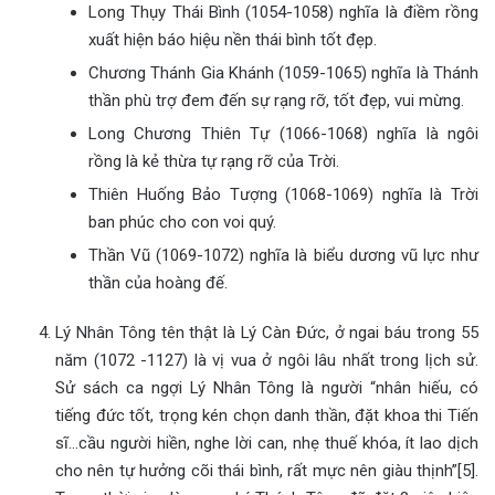
Long Thụy Thái Bình (1054-1058) nghĩa là điềm rồng
xuất hiện báo hiệu nền thái bình tốt đẹp.
Chương Thánh Gia Khánh (1059-1065) nghĩa là Thánh
thần phù trợ đem đến sự rạng rỡ, tốt đẹp, vui mừng.
Long Chương Thiên Tự (1066-1068) nghĩa là ngôi
rồng là kẻ thừa tự rạng rỡ của Trời.
Thiên Huống Bảo Tượng (1068-1069) nghĩa là Trời
ban phúc cho con voi quý.
Thần Vũ (1069-1072) nghĩa là biểu dương vũ lực như
thần của hoàng đế.
Lý Nhân Tông tên thật là Lý Càn Đức, ở ngai báu trong 55
năm (1072 -1127) là vị vua ở ngôi lâu nhất trong lịch sử.
Sử sách ca ngợi Lý Nhân Tông là người “nhân hiếu, có
tiếng đức tốt, trọng kén chọn danh thần, đặt khoa thi Tiến
sĩ…cầu người hiền, nghe lời can, nhẹ thuế khóa, ít lao dịch
cho nên tự hưởng cõi thái bình, rất mực nên giàu thịnh”[5].