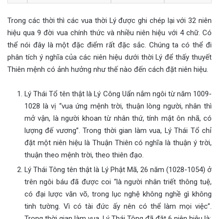
Trong các thời thì các vua thời Lý được ghi chép lại với 32 niên
hiệu qua 9 đời vua chính thức và nhiều niên hiệu với 4 chữ. Có
thể nói đây là một đặc điểm rất đặc sắc. Chúng ta có thể đi
phân tích ý nghĩa của các niên hiệu dưới thời Lý để thấy thuyết
Thiên mệnh có ảnh hưởng như thế nào đến cách đặt niên hiệu.
Lý Thái Tổ tên thật là Lý Công Uẩn nắm ngôi từ năm 1009-
1028 là vị “vua ứng mệnh trời, thuận lòng người, nhân thì
mở vận, là người khoan từ nhân thứ, tính mật ôn nhã, có
lượng đế vương”. Trong thời gian làm vua, Lý Thái Tổ chỉ
đặt một niên hiệu là Thuận Thiên có nghĩa là thuận ý trời,
thuận theo mệnh trời, theo thiên đạo.
Lý Thái Tông tên thật là Lý Phật Mã, 26 năm (1028-1054) ở
trên ngôi báu đã được coi “là người nhân triết thông tuệ,
có đại lược văn võ, trong lục nghệ không nghề gì không
tinh tường. Vì có tài đức ấy nên có thể làm mọi việc”.
Trong thời gian làm vua, Lý Thái Tông đã đặt 6 niên hiệu là: