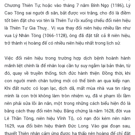
Chương Thiên Tự; hoặc vào tháng 7 năm Bính Ngọ (1186), Lý
Cao Tông sai người đi săn, bắt được voi trắng, cho đó là điềm
tốt bèn đặt cho voi tên là Thiên Tư rồi xuống chiếu đổi niên hiệu
là Thiên Tư Gia Thuỵ… Vị vua thay đổi niên hiệu nhiều lần như
vua Lý Nhân Tông (1066-1128), ông đã đặt tất cả 8 niên hiệu,
trở thành vị hoàng đế có nhiều niên hiệu nhất trong lịch sử.
Việc đổi niên hiệu trong trường hợp dịch bệnh hoành hành
mãnh liệt chính là để nhân loại cần tự suy ngẫm lại bản thân, từ
đó, quay về truyền thống, tích đức hành thiện. Đồng thời, khi
con người minh chân tướng mới có thể bình an qua kiếp nạn.
Khi đất nước có loạn lạc, dịch dã, mất mùa nhà vua tin rằng
mình là con trời không làm tròn nhiệm vụ, đã vi phạm lỗi lầm
nên phải sửa lỗi ăn năn, một trong những cách biểu hiện đó là
bằng cách thay đổi niên hiệu. Bằng chứng là năm 1628, đời vua
Lê Thần Tông, niên hiệu Vĩnh Tộ, có nạn đói kém nên năm
1629, vua đổi biên hiệu thành Đức Long. Vào giai đoạn sau,
thuyết Thiên nhân cảm ứng được hạ thấp nên hoàng đế chỉ đặt