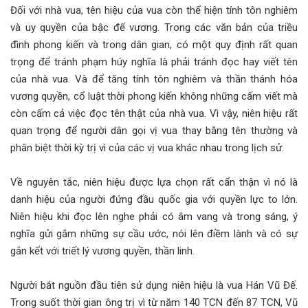
Đối với nhà vua, tên hiệu của vua còn thể hiện tính tôn nghiêm
và uy quyền của bậc đế vương. Trong các văn bản của triều
đình phong kiến và trong dân gian, có một quy định rất quan
trọng để tránh phạm húy nghĩa là phải tránh đọc hay viết tên
của nhà vua. Và để tăng tính tôn nghiêm và thần thánh hóa
vương quyền, cổ luật thời phong kiến không những cấm viết mà
còn cấm cả việc đọc tên thật của nhà vua. Vì vậy, niên hiệu rất
quan trọng để người dân gọi vị vua thay bằng tên thường và
phân biệt thời kỳ trị vì của các vị vua khác nhau trong lịch sử.
Về nguyên tắc, niên hiệu được lựa chọn rất cẩn thận vì nó là
danh hiệu của người đứng đầu quốc gia với quyền lực to lớn.
Niên hiệu khi đọc lên nghe phải có âm vang và trong sáng, ý
nghĩa gửi gắm những sự cầu ước, nói lên điềm lành và có sự
gắn kết với triết lý vương quyền, thần linh.
Người bắt nguồn đầu tiên sử dụng niên hiệu là vua Hán Vũ Đế.
Trong suốt thời gian ông trị vì từ năm 140 TCN đến 87 TCN, Vũ