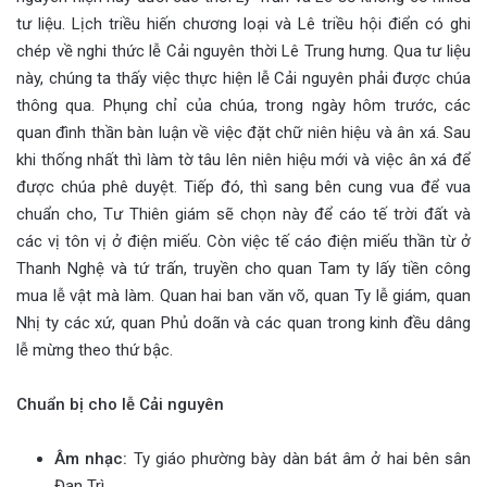
tư liệu. Lịch triều hiến chương loại và Lê triều hội điển có ghi
chép về nghi thức lễ Cải nguyên thời Lê Trung hưng. Qua tư liệu
này, chúng ta thấy việc thực hiện lễ Cải nguyên phải được chúa
thông qua. Phụng chỉ của chúa, trong ngày hôm trước, các
quan đình thần bàn luận về việc đặt chữ niên hiệu và ân xá. Sau
khi thống nhất thì làm tờ tâu lên niên hiệu mới và việc ân xá để
được chúa phê duyệt. Tiếp đó, thì sang bên cung vua để vua
chuẩn cho, Tư Thiên giám sẽ chọn này để cáo tế trời đất và
các vị tôn vị ở điện miếu. Còn việc tế cáo điện miếu thần từ ở
Thanh Nghệ và tứ trấn, truyền cho quan Tam ty lấy tiền công
mua lễ vật mà làm. Quan hai ban văn võ, quan Ty lễ giám, quan
Nhị ty các xứ, quan Phủ doãn và các quan trong kinh đều dâng
lễ mừng theo thứ bậc.
Chuẩn bị cho lễ Cải nguyên
Âm nhạc:
Ty giáo phường bày dàn bát âm ở hai bên sân
Đan Trì.