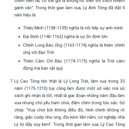
chính hiền tài, có thể gọi là không hổ thẹn với trách nhiệm
gánh vác”. Trong thời gian làm vua, Lý Anh Tông đã đặt 4
niên hiệu là:
Thiệu Minh (1138-1139) nghĩa là nối tiếp sự anh minh.
Đại Định (1140-1162) nghĩa là sự ổn định lớn.
Chính Long Bảo Ứng (1163-1174) nghĩa là thiên chính
ứng với đạo Trời.
Thiên Cảm Chí Bảo (1174-1175) nghĩa là Trời cảm
động mà ban vật quý.
Lý Cao Tông tên thật là Lý Long Trát, làm vua trong 35
năm (1175-1210) tuy cũng làm được một số việc mà sử
sách ghi nhận là tốt, nhất là giai đoạn những năm đầu làm
vua nhưng chủ yếu ham chơi, đắm chìm trong tửu sắc. Sử
chép: “Vua chơi bời không điều độ, hình chính không rõ
ràng, giặc cướp như ong, đói kém liền năm, cơ nghiệp nhà
Lý từ đấy suy kém”. Trong thời gian làm vua, Lý Cao Tông