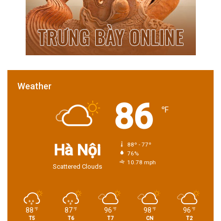
Weather
86
℉
Hà Nội
88º - 77º
76%
10.78 mph
Scattered Clouds
88
87
96
98
96
℉
℉
℉
℉
℉
T5
T6
T7
CN
T2