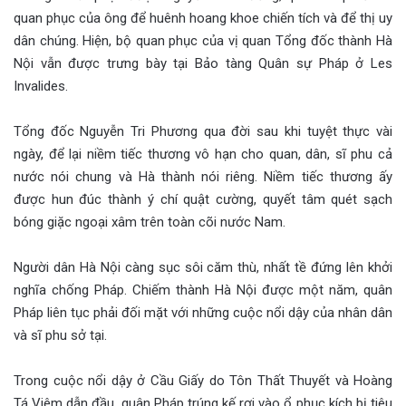
quan phục của ông để huênh hoang khoe chiến tích và để thị uy
dân chúng. Hiện, bộ quan phục của vị quan Tổng đốc thành Hà
Nội vẫn được trưng bày tại Bảo tàng Quân sự Pháp ở Les
Invalides.
Tổng đốc Nguyễn Tri Phương qua đời sau khi tuyệt thực vài
ngày, để lại niềm tiếc thương vô hạn cho quan, dân, sĩ phu cả
nước nói chung và Hà thành nói riêng. Niềm tiếc thương ấy
được hun đúc thành ý chí quật cường, quyết tâm quét sạch
bóng giặc ngoại xâm trên toàn cõi nước Nam.
Người dân Hà Nội càng sục sôi căm thù, nhất tề đứng lên khởi
nghĩa chống Pháp. Chiếm thành Hà Nội được một năm, quân
Pháp liên tục phải đối mặt với những cuộc nổi dậy của nhân dân
và sĩ phu sở tại.
Trong cuộc nổi dậy ở Cầu Giấy do Tôn Thất Thuyết và Hoàng
Tá Viêm dẫn đầu, quân Pháp trúng kế rơi vào ổ phục kích bị tiêu