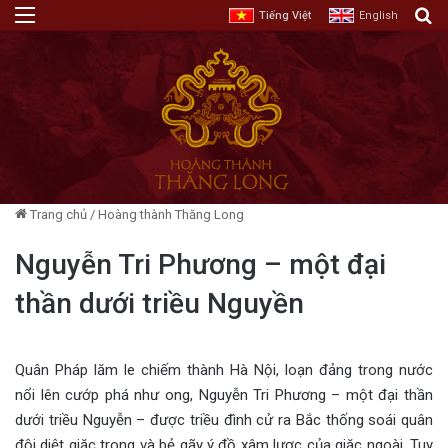
Menu
T
Tiếng Việt
English
Trang chủ
/
Hoàng thành Thăng Long
Nguyễn Tri Phương – một đại
thần dưới triều Nguyền
Quân Pháp lăm le chiếm thành Hà Nội, loạn đảng trong nước
nổi lên cướp phá như ong, Nguyễn Tri Phương – một đại thần
dưới triều Nguyễn – được triều đình cử ra Bắc thống soái quân
đội diệt giặc trong và bẻ gãy ý đồ xâm lược của giặc ngoài. Tuy