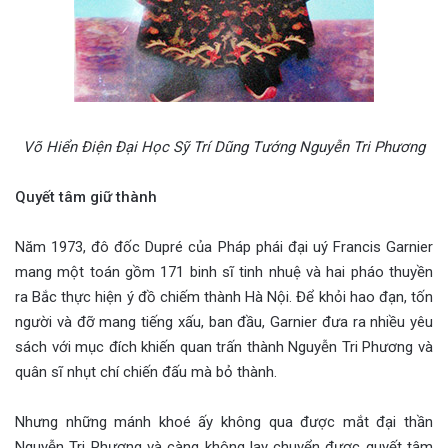
Võ Hiển Điện Đại Học Sỹ Trí Dũng Tướng Nguyễn Tri Phương
Quyết tâm giữ thành
Năm 1973, đô đốc Dupré của Pháp phái đại uý Francis Garnier
mang một toán gồm 171 binh sĩ tinh nhuệ và hai pháo thuyền
ra Bắc thực hiện ý đồ chiếm thành Hà Nội. Để khỏi hao đạn, tốn
người và đỡ mang tiếng xấu, ban đầu, Garnier đưa ra nhiều yêu
sách với mục đích khiến quan trấn thành Nguyễn Tri Phương và
quân sĩ nhụt chí chiến đấu mà bỏ thành.
Nhưng những mánh khoé ấy không qua được mắt đại thần
Nguyễn Tri Phương và càng không lay chuyển được quyết tâm