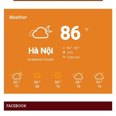
Weather
86
℉
Hà Nội
86º - 82º
70%
4.88 mph
Scattered Clouds
85
98
98
98
99
℉
℉
℉
℉
℉
T7
CN
T2
T3
T4
FACEBOOK