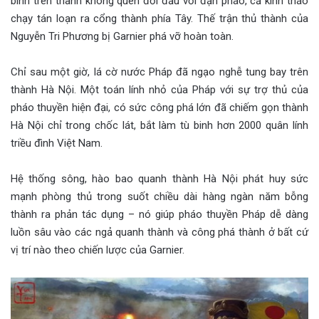
binh trên thành không quen đối đầu với đạn pháo, cả kinh tháo
chạy tán loạn ra cổng thành phía Tây. Thế trận thủ thành của
Nguyễn Tri Phương bị Garnier phá vỡ hoàn toàn.
Chỉ sau một giờ, lá cờ nước Pháp đã ngạo nghễ tung bay trên
thành Hà Nội. Một toán lính nhỏ của Pháp với sự trợ thủ của
pháo thuyền hiện đại, có sức công phá lớn đã chiếm gọn thành
Hà Nội chỉ trong chốc lát, bắt làm tù binh hơn 2000 quân lính
triều đình Việt Nam.
Hệ thống sông, hào bao quanh thành Hà Nội phát huy sức
mạnh phòng thủ trong suốt chiều dài hàng ngàn năm bỗng
thành ra phản tác dụng – nó giúp pháo thuyền Pháp dễ dàng
luồn sâu vào các ngả quanh thành và công phá thành ở bất cứ
vị trí nào theo chiến lược của Garnier.