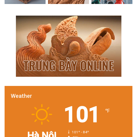
Weather
101
℉
Hà Nội
101º - 84º