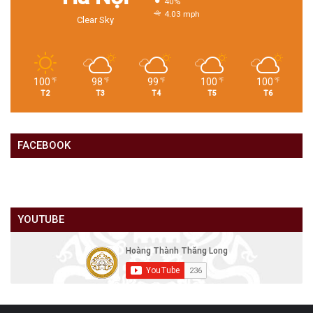
40%
4.03 mph
Clear Sky
100
98
99
100
100
℉
℉
℉
℉
℉
T2
T3
T4
T5
T6
FACEBOOK
YOUTUBE