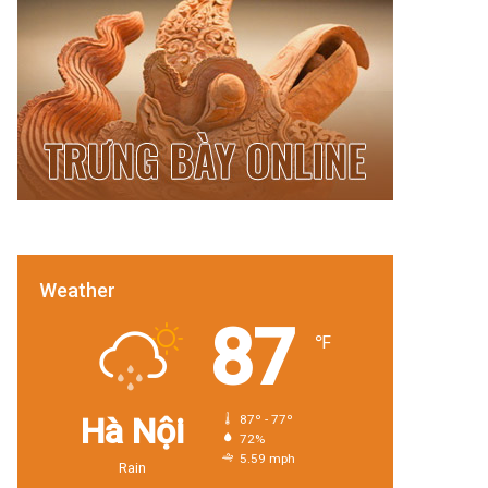
Weather
87
℉
Hà Nội
87º - 77º
72%
5.59 mph
Rain