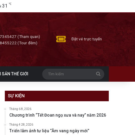
℃
31
i
7345427 (Tham quan)
Đặt vé trực tuyến
8455222 (Tour đêm)
Tìm
I SẢN THẾ GIỚI
kiếm
SỰ KIỆN
Tháng 6 8, 2026
Chương trình “Tết Đoan ngọ xưa và nay” năm 2026
Tháng 4 28, 2026
Triển lãm ảnh tư liệu “Âm vang ngày mới”