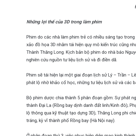
Những lợi thế của 3D trong làm phim
Phim do các nhà làm phim trẻ có nhiều sáng tạo trong v
xảo đồ họa 3D nhằm tái hiện quy mô kiến trúc cũng như
Thành Thăng Long. Kịch bản bộ phim do nhà báo Nguyễ
nghiên cứu nguồn tư liệu lịch sử và đi điền dã.
Phim sẽ tái hiện lại một giai đoạn lịch sử Lý – Trần – 
phát lộ nhờ khảo cổ học, những tư liệu lịch sử và các 
Bộ phim dược chia thành 5 phân đoạn gồm: Sự phát ng
thành Đại La (Rồng bay dịnh danh đất linh/Kinh đô); P
lộ thông qua kỹ thuật tạo dựng 3D); Thăng Long phi chi
tráng, kỳ vĩ thành phố Rồng bay (Hà Nội nay).
Ở phân đoạn thứ 3, việc phục hiện diện mạo kinh thà