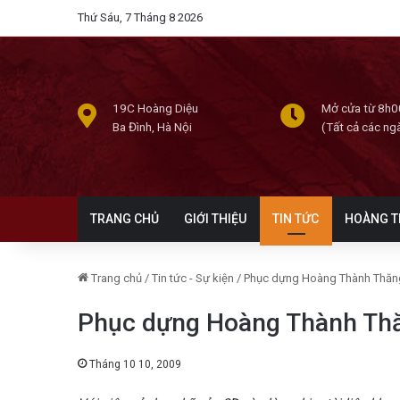
Thứ Sáu, 7 Tháng 8 2026
19C Hoàng Diệu
Mở cửa từ 8h0
Ba Đình, Hà Nội
(Tất cả các ng
TRANG CHỦ
GIỚI THIỆU
TIN TỨC
HOÀNG T
Trang chủ
/
Tin tức - Sự kiện
/
Phục dựng Hoàng Thành Thăng
Phục dựng Hoàng Thành Thă
Tháng 10 10, 2009