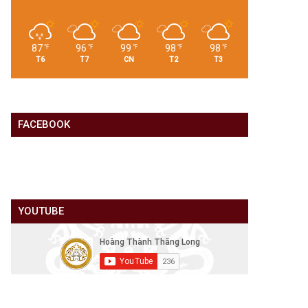
87
96
99
98
98
℉
℉
℉
℉
℉
T6
T7
CN
T2
T3
FACEBOOK
YOUTUBE