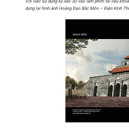
Với việc sử dụng kỹ xảo 3D vào làm phim tài liệu kho
dựng lại hình ảnh Hoàng Đạo Bắc Môn – Điện Kính Th