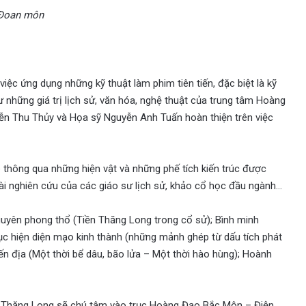
Đoan môn
iệc ứng dụng những kỹ thuật làm phim tiên tiến, đặc biệt là kỹ
 những giá trị lịch sử, văn hóa, nghệ thuật của trung tâm Hoàng
n Thu Thủy và Họa sỹ Nguyễn Anh Tuấn hoàn thiện trên việc
Lê thông qua những hiện vật và những phế tích kiến trúc được
bài nghiên cứu của các giáo sư lịch sử, khảo cổ học đầu ngành…
uyên phong thổ (Tiền Thăng Long trong cổ sử); Bình minh
hục hiện diện mạo kinh thành (những mảnh ghép từ dấu tích phát
ến địa (Một thời bể dâu, bão lửa – Một thời hào hùng); Hoành
nh Thăng Long sẽ chú tâm vào trục Hoàng Đạo Bắc Môn – Điện