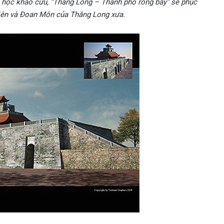
a học khảo cứu, “Thăng Long – Thành phố rồng bay” sẽ phục
iên và Đoan Môn của Thăng Long xưa.