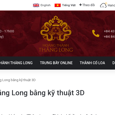
Theo dõi
Hano
English
Tiếng Việt
0 - 17h00
+84 43
ày)
+84 84
HÀNH THĂNG LONG
TRƯNG BÀY ONLINE
THÀNH CỔ LOA
D
 Long bằng kỹ thuật 3D
ng Long bằng kỹ thuật 3D