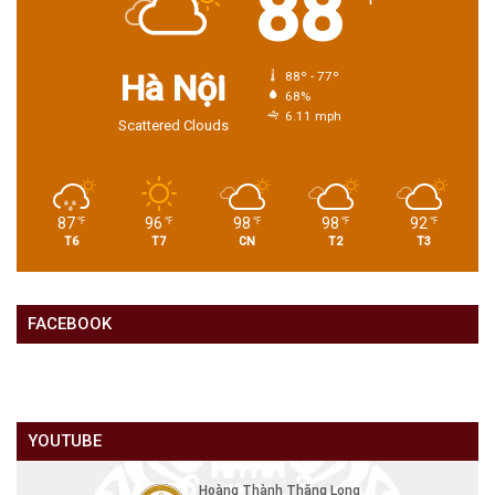
88
Hà Nội
88º - 77º
68%
6.11 mph
Scattered Clouds
87
96
98
98
92
℉
℉
℉
℉
℉
T6
T7
CN
T2
T3
FACEBOOK
YOUTUBE