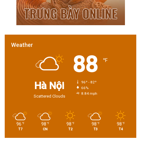
Weather
88
℉
Hà Nội
96º - 82º
66%
8.84 mph
Scattered Clouds
96
98
98
98
98
℉
℉
℉
℉
℉
T7
CN
T2
T3
T4