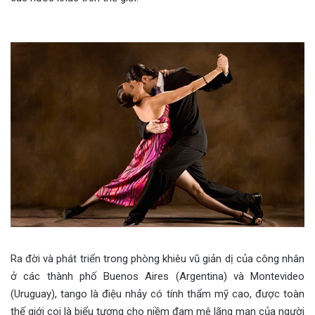
Ra đời và phát triển trong phòng khiêu vũ giản dị của công nhân
ở các thành phố Buenos Aires (Argentina) và Montevideo
(Uruguay), tango là điệu nhảy có tính thẩm mỹ cao, được toàn
thế giới coi là biểu tượng cho niềm đam mê lãng mạn của người