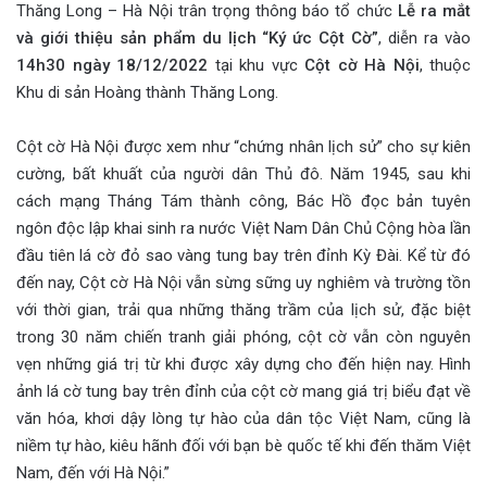
Thăng Long – Hà Nội trân trọng thông báo tổ chức
Lễ ra mắt
và giới thiệu sản phẩm du lịch “Ký ức Cột Cờ”
, diễn ra vào
14h30 ngày 18/12/2022
tại khu vực
Cột cờ Hà Nội
, thuộc
Khu di sản Hoàng thành Thăng Long.
Cột cờ Hà Nội được xem như “chứng nhân lịch sử” cho sự kiên
cường, bất khuất của người dân Thủ đô. Năm 1945, sau khi
cách mạng Tháng Tám thành công, Bác Hồ đọc bản tuyên
ngôn độc lập khai sinh ra nước Việt Nam Dân Chủ Cộng hòa lần
đầu tiên lá cờ đỏ sao vàng tung bay trên đỉnh Kỳ Đài. Kể từ đó
đến nay, Cột cờ Hà Nội vẫn sừng sững uy nghiêm và trường tồn
với thời gian, trải qua những thăng trầm của lịch sử, đặc biệt
trong 30 năm chiến tranh giải phóng, cột cờ vẫn còn nguyên
vẹn những giá trị từ khi được xây dựng cho đến hiện nay. Hình
ảnh lá cờ tung bay trên đỉnh của cột cờ mang giá trị biểu đạt về
văn hóa, khơi dậy lòng tự hào của dân tộc Việt Nam, cũng là
niềm tự hào, kiêu hãnh đối với bạn bè quốc tế khi đến thăm Việt
Nam, đến với Hà Nội.”