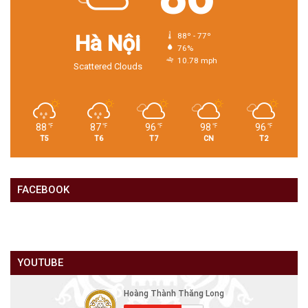
Hà Nội
88º - 77º
76%
10.78 mph
Scattered Clouds
88
87
96
98
96
℉
℉
℉
℉
℉
T5
T6
T7
CN
T2
FACEBOOK
YOUTUBE