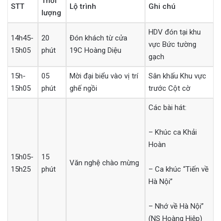
Thời
STT
Lộ trình
Ghi chú
lượng
HDV đón tại khu
14h45-
20
Đón khách từ cửa
vực Bức tường
15h05
phút
19C Hoàng Diệu
gạch
15h-
05
Mời đại biểu vào vị trí
Sân khấu Khu vực
15h05
phút
ghế ngồi
trước Cột cờ
Các bài hát:
– Khúc ca Khải
Hoàn
15h05-
15
Văn nghệ chào mừng
15h25
phút
– Ca khúc “Tiến về
Hà Nội”
– Nhớ về Hà Nội”
(NS Hoàng Hiệp)