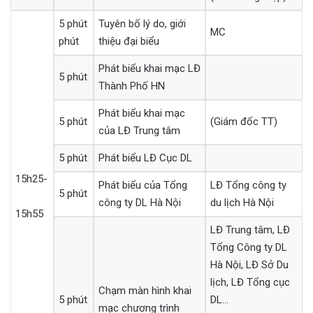
5 phút
Tuyên bố lý do, giới
MC
phút
thiệu đại biểu
Phát biểu khai mạc LĐ
5 phút
Thành Phố HN
Phát biểu khai mạc
5 phút
(Giám đốc TT)
của LĐ Trung tâm
5 phút
Phát biểu LĐ Cục DL
15h25-
Phát biểu của Tổng
LĐ Tổng công ty
5 phút
công ty DL Hà Nội
du lịch Hà Nội
15h55
LĐ Trung tâm, LĐ
Tổng Công ty DL
Hà Nội, LĐ Sở Du
lịch, LĐ Tổng cục
Chạm màn hình khai
5 phút
DL…
mạc chương trình