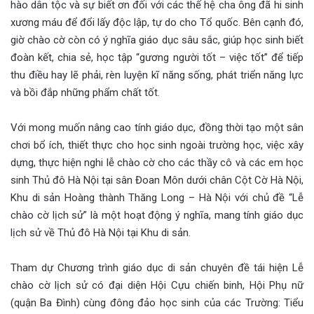
hào dân tộc và sự biết ơn đối với các thế hệ cha ông đã hi sinh
xương máu để đổi lấy độc lập, tự do cho Tổ quốc. Bên cạnh đó,
giờ chào cờ còn có ý nghĩa giáo dục sâu sắc, giúp học sinh biết
đoàn kết, chia sẻ, học tập “gương người tốt – việc tốt” để tiếp
thu điều hay lẽ phải, rèn luyện kĩ năng sống, phát triển năng lực
và bồi đắp những phẩm chất tốt.
Với mong muốn nâng cao tính giáo dục, đồng thời tạo một sân
chơi bổ ích, thiết thực cho học sinh ngoài trường học, việc xây
dựng, thực hiện nghi lễ chào cờ cho các thầy cô và các em học
sinh Thủ đô Hà Nội tại sân Đoan Môn dưới chân Cột Cờ Hà Nội,
Khu di sản Hoàng thành Thăng Long – Hà Nội với chủ đề “Lễ
chào cờ lịch sử” là một hoạt động ý nghĩa, mang tính giáo dục
lịch sử về Thủ đô Hà Nội tại Khu di sản.
Tham dự Chương trình giáo dục di sản chuyên đề tái hiện Lễ
chào cờ lịch sử có đại diện Hội Cựu chiến binh, Hội Phụ nữ
(quận Ba Đình) cùng đông đảo học sinh của các Trường: Tiểu