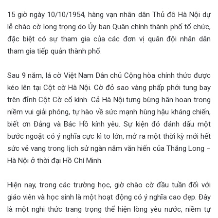
15 giờ ngày 10/10/1954, hàng vạn nhân dân Thủ đô Hà Nội dự
lễ chào cờ long trọng do Ủy ban Quân chính thành phố tổ chức,
đặc biệt có sự tham gia của các đơn vị quân đội nhân dân
tham gia tiếp quản thành phố.
Sau 9 năm, lá cờ Việt Nam Dân chủ Cộng hòa chính thức được
kéo lên tại Cột cờ Hà Nội. Cờ đỏ sao vàng phấp phới tung bay
trên đỉnh Cột Cờ cổ kính. Cả Hà Nội tưng bừng hân hoan trong
niềm vui giải phóng, tự hào về sức mạnh hùng hậu kháng chiến,
biết ơn Đảng và Bác Hồ kính yêu. Sự kiện đó đánh dấu một
bước ngoặt có ý nghĩa cực kì to lớn, mở ra một thời kỳ mới hết
sức vẻ vang trong lịch sử ngàn năm văn hiến của Thăng Long –
Hà Nội ở thời đại Hồ Chí Minh.
Hiện nay, trong các trường học, giờ chào cờ đầu tuần đối với
giáo viên và học sinh là một hoạt động có ý nghĩa cao đẹp. Đây
là một nghi thức trang trọng thể hiện lòng yêu nước, niềm tự