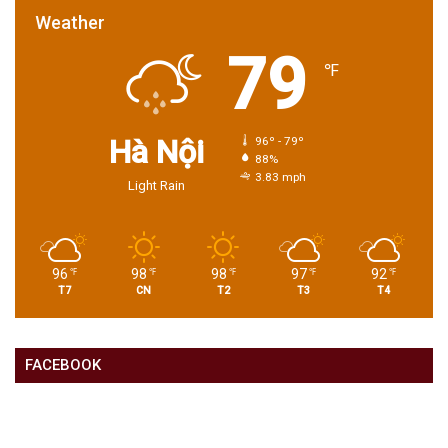
Weather
79
℉
Hà Nội
96º - 79º
88%
3.83 mph
Light Rain
96
98
98
97
92
℉
℉
℉
℉
℉
T7
CN
T2
T3
T4
FACEBOOK