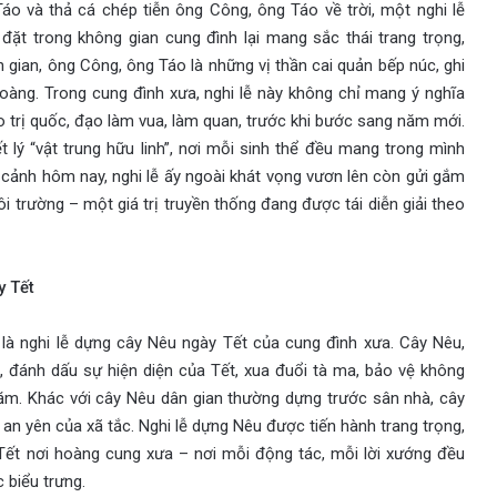
Táo và thả cá chép tiễn ông Công, ông Táo về trời, một nghi lễ
đặt trong không gian cung đình lại mang sắc thái trang trọng,
 gian, ông Công, ông Táo là những vị thần cai quản bếp núc, ghi
oàng. Trong cung đình xưa, nghi lễ này không chỉ mang ý nghĩa
đạo trị quốc, đạo làm vua, làm quan, trước khi bước sang năm mới.
t lý “vật trung hữu linh”, nơi mỗi sinh thể đều mang trong mình
i cảnh hôm nay, nghi lễ ấy ngoài khát vọng vươn lên còn gửi gắm
i trường – một giá trị truyền thống đang được tái diễn giải theo
y Tết
 là nghi lễ dựng cây Nêu ngày Tết của cung đình xưa. Cây Nêu,
g, đánh dấu sự hiện diện của Tết, xua đuổi tà ma, bảo vệ không
ăm. Khác với cây Nêu dân gian thường dựng trước sân nhà, cây
an yên của xã tắc. Nghi lễ dựng Nêu được tiến hành trang trọng,
 Tết nơi hoàng cung xưa – nơi mỗi động tác, mỗi lời xướng đều
 biểu trưng.