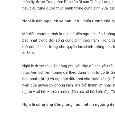
thần ấy được Trung tâm Bảo tồn Di sản Thăng Long – Hà
tiêu biểu từng được thực hành trong cung đình xưa, gắn
Nghi lễ tiến ngự lịch và ban lịch – biểu tượng của qu
Mở đầu chương trình là nghi lễ tiến ngự lịch lên Hoàn
bậc nhất trong đời sống cung đình cuối năm. Trong xã
mà còn là biểu trưng cho quyền lực chính thống của tri
quản lý.
Nghi lễ được tái hiện công phu với đầy đủ các yếu tố: 
thức tiến lịch lên hoàng đế theo đúng trình tự cổ lễ. Sa
ban phát trật tự và sự khởi đầu mới cho toàn xã hội. 
hiện của quyền uy phong kiến, mà trở thành lời nhắc 
người – xã hội – thiên nhiên, điều mà xã hội hiện đại đôi
Nghi lễ cúng ông Công, ông Táo, nét tín ngưỡng dâ