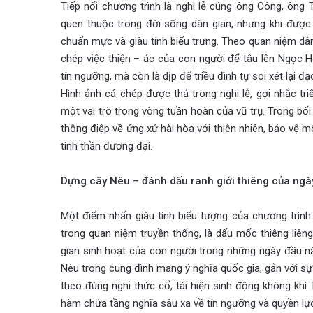
Tiếp nối chương trình là nghi lễ cúng ông Công, ông 
quen thuộc trong đời sống dân gian, nhưng khi được 
chuẩn mực và giàu tính biểu trưng. Theo quan niệm dân
chép việc thiện – ác của con người để tâu lên Ngọc H
tín ngưỡng, mà còn là dịp để triều đình tự soi xét lại 
Hình ảnh cá chép được thả trong nghi lễ, gợi nhắc triế
một vai trò trong vòng tuần hoàn của vũ trụ. Trong bố
thông điệp về ứng xử hài hòa với thiên nhiên, bảo vệ mô
tinh thần đương đại.
Dựng cây Nêu – đánh dấu ranh giới thiêng của ngà
Một điểm nhấn giàu tính biểu tượng của chương trình
trong quan niệm truyền thống, là dấu mốc thiêng liên
gian sinh hoạt của con người trong những ngày đầu n
Nêu trong cung đình mang ý nghĩa quốc gia, gắn với sự 
theo đúng nghi thức cổ, tái hiện sinh động không khí
hàm chứa tầng nghĩa sâu xa về tín ngưỡng và quyền lực