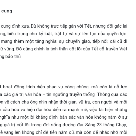
g cung
ủa cung đình xưa. Dù không trực tiếp gắn với Tết, nhưng đổi gác lại
, biểu trưng cho kỷ luật, trật tự và sự liên tục của quyền lực.
 mang thêm một tầng nghĩa: sự chuyển giao, tiếp nối; cái cũ đi
ữ vững. Đó cũng chính là tinh thần cốt lõi của Tết cổ truyền Việt
ng bảo thủ.
t hoạt động trình diễn phục vụ công chúng, mà còn là nỗ lực
a các giá trị văn hóa – tín ngưỡng truyền thống. Thông qua các
n về cách cha ông nhìn nhận thời gian, vũ trụ, con người và mối
n cầu hóa và hiện đại hóa diễn ra mạnh mẽ, việc tái hiện những
 nghĩa như một lời khẳng định: bản sắc văn hóa không nằm ở sự
 giá trị cốt lõi trong đời sống đương đại. Sáng 23 tháng Chạp,
 lễ vang lên không chỉ để tiễn năm cũ, mà còn để nhắc nhớ mỗi