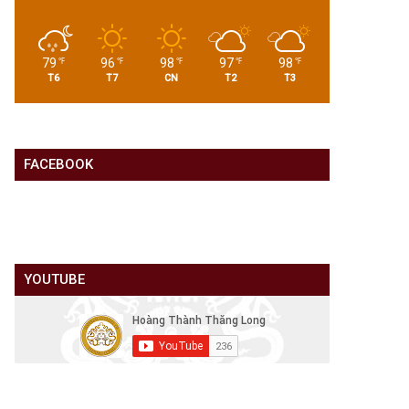
79
96
98
97
98
℉
℉
℉
℉
℉
T6
T7
CN
T2
T3
FACEBOOK
YOUTUBE