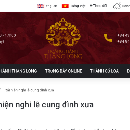
Theo dõi
Hano
English
Tiếng Việt
0 - 17h00
+84 43
ày)
+84 84
HÀNH THĂNG LONG
TRƯNG BÀY ONLINE
THÀNH CỔ LOA
D
 – tái hiện nghi lễ cung đình xưa
hiện nghi lễ cung đình xưa