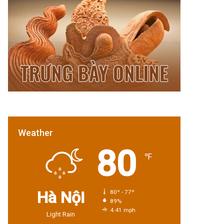
Weather
80
℉
Hà Nội
80º - 77º
89%
4.41 mph
Light Rain