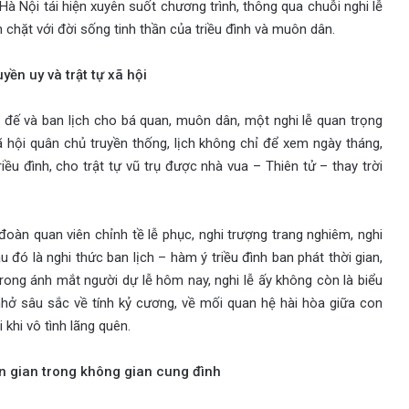
 Nội tái hiện xuyên suốt chương trình, thông qua chuỗi nghi lễ
 chặt với đời sống tinh thần của triều đình và muôn dân.
yền uy và trật tự xã hội
g đế và ban lịch cho bá quan, muôn dân, một nghi lễ quan trọng
 hội quân chủ truyền thống, lịch không chỉ để xem ngày tháng,
ều đình, cho trật tự vũ trụ được nhà vua – Thiên tử – thay trời
đoàn quan viên chỉnh tề lễ phục, nghi trượng trang nghiêm, nghi
u đó là nghi thức ban lịch – hàm ý triều đình ban phát thời gian,
Trong ánh mắt người dự lễ hôm nay, nghi lễ ấy không còn là biểu
nhở sâu sắc về tính kỷ cương, về mối quan hệ hài hòa giữa con
 khi vô tình lãng quên.
n gian trong không gian cung đình