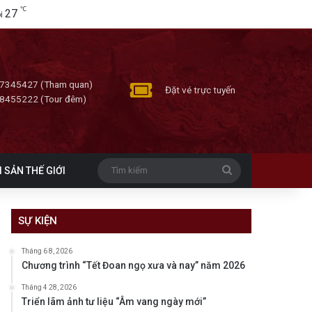
℃
27
i
7345427 (Tham quan)
Đặt vé trực tuyến
8455222 (Tour đêm)
Tìm
I SẢN THẾ GIỚI
kiếm
SỰ KIỆN
Tháng 6 8, 2026
Chương trình “Tết Đoan ngọ xưa và nay” năm 2026
Tháng 4 28, 2026
Triển lãm ảnh tư liệu “Âm vang ngày mới”