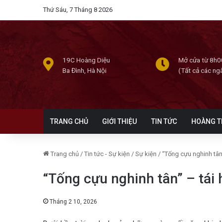
Thứ Sáu, 7 Tháng 8 2026
19C Hoàng Diệu
Mở cửa từ 8h0
Ba Đình, Hà Nội
(Tất cả các ng
TRANG CHỦ
GIỚI THIỆU
TIN TỨC
HOÀNG T
Trang chủ
/
Tin tức - Sự kiện
/
Sự kiện
/
“Tống cựu nghinh tân”
“Tống cựu nghinh tân” – tái 
Tháng 2 10, 2026