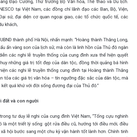
àng Đạo Cương, Thứ trưởng Bộ Văn hóa, Thể thao và Du lịch.
ESCO tại Việt Nam, các đồng chí lãnh đạo các Ban, Bộ, Viện,
ại sứ, đại diện cơ quan ngoại giao, các tổ chức quốc tế, các
du khách,
ch UBND thành phố Hà Nội, nhấn mạnh: “Hoàng thành Thăng Long,
 dấu ấn vàng son của lịch sử, mà còn là linh hồn của Thủ đô ngàn
 diễn các nghi lễ truyền thống của cung đình xưa thể hiện quyết
huy những giá trị tốt đẹp của dân tộc, đồng thời quảng bá hình
hiện các nghi lễ truyền thống cung đình tại Hoàng thành Thăng
an tỏa các giá trị văn hóa – tín ngưỡng đặc sắc của dân tộc, mà
n kết quá khứ với đời sống đương đại của Thủ đô.”
ời đất và con người
trong tư duy lễ nghi của cung đình Việt Nam, “Tống cựu nghinh
là một triết lý sống: gột rửa điều cũ, hướng tới điều mới; điều
xã hội bước sang một chu kỳ vận hành tốt lành hơn. Chính tinh