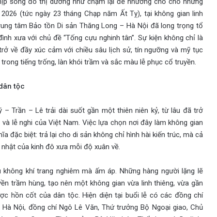
 nhịp sống đô thị dường như chậm lại để nhường chỗ cho những
2026 (tức ngày 23 tháng Chạp năm Ất Tỵ), tại không gian linh
Trung tâm Bảo tồn Di sản Thăng Long – Hà Nội đã long trọng tổ
 đình xưa với chủ đề “Tống cựu nghinh tân”. Sự kiện không chỉ là
rở về đầy xúc cảm với chiều sâu lịch sử, tín ngưỡng và mỹ tục
trong tiếng trống, làn khói trầm và sắc màu lễ phục cổ truyền.
 dân tộc
– Trần – Lê trải dài suốt gần một thiên niên kỷ, từ lâu đã trở
 và lễ nghi của Việt Nam. Việc lựa chọn nơi đây làm không gian
 đặc biệt: trả lại cho di sản không chỉ hình hài kiến trúc, mà cả
g nhật của kinh đô xưa mỗi độ xuân về.
u không khí trang nghiêm mà ấm áp. Những hàng người lặng lẽ
uyền trầm hùng, tạo nên một không gian vừa linh thiêng, vừa gần
c hồn cốt của dân tộc. Hiện diện tại buổi lễ có các đồng chí
 Hà Nội, đồng chí Ngô Lê Văn, Thứ trưởng Bộ Ngoại giao, Chủ