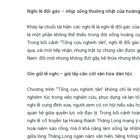
Nghi lễ đổi gác – nhịp sống thường nhật của hoàn
Khép lại chuỗi tái hiện các nghi lễ là nghi lễ đổi gác c
là một phần không thể thiếu trong đời sống hoàng cung
Trong bối cảnh “Tống cựu nghinh tân”, nghi lễ đổi gác
qua, cái mới tiếp nhận, nhưng trật tự chung vẫn được gi
Nam: đổi mới nhưng không đứt gãy, kế thừa nhưng khô
Gìn giữ lễ nghi – giữ lấy căn cốt văn hóa dân tộc
Chương trình “Tống cựu nghinh tân” không chỉ là mộ
nghiêm túc trong việc nghiên cứu, phục dựng và lan tỏ
nghi lễ cung đình xưa, người xem có cơ hội hiểu sâu hơ
quan hệ giữa quyền lực với đạo lý. Trong bối cảnh toà
nghi lễ cổ truyền tại Hoàng thành Thăng Long mang ý
hoài niệm sáo rỗng, mà ở khả năng làm sống lại những
giữa lòng Thăng Long ngàn năm văn hiến, tiếng trống