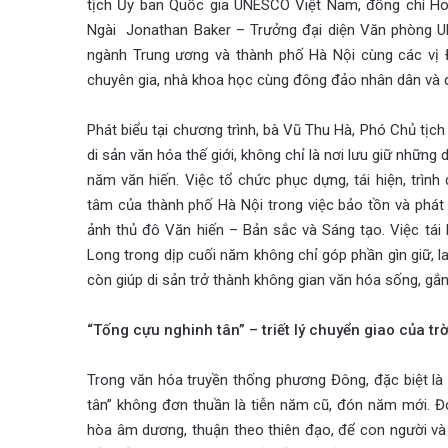
tịch Ủy ban Quốc gia UNESCO Việt Nam, đồng chí Ho
Ngài Jonathan Baker – Trưởng đại diện Văn phòng UN
ngành Trung ương và thành phố Hà Nội cùng các vị Đ
chuyên gia, nhà khoa học cùng đông đảo nhân dân và 
Phát biểu tại chương trình, bà Vũ Thu Hà, Phó Chủ tị
di sản văn hóa thế giới, không chỉ là nơi lưu giữ những
năm văn hiến. Việc tổ chức phục dựng, tái hiện, trình
tâm của thành phố Hà Nội trong việc bảo tồn và phát 
ảnh thủ đô Văn hiến – Bản sắc và Sáng tạo. Việc tái 
Long trong dịp cuối năm không chỉ góp phần gìn giữ, l
còn giúp di sản trở thành không gian văn hóa sống, gắ
“Tống cựu nghinh tân” – triết lý chuyển giao của tr
Trong văn hóa truyền thống phương Đông, đặc biệt là 
tân” không đơn thuần là tiễn năm cũ, đón năm mới. Đó 
hòa âm dương, thuận theo thiên đạo, để con người và 