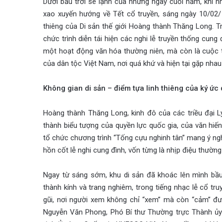
Dưới bầu trời se lạnh của những ngày cuối năm, khi
xao xuyến hướng về Tết cổ truyền, sáng ngày 10/02/ 
thiêng của Di sản thế giới Hoàng thành Thăng Long. 
chức trình diễn tái hiện các nghi lễ truyền thống cung
một hoạt động văn hóa thường niên, mà còn là cuộc t
của dân tộc Việt Nam, nơi quá khứ và hiện tại gặp nhau 
Không gian di sản – điểm tựa linh thiêng của ký ức
Hoàng thành Thăng Long, kinh đô của các triều đại Lý 
thành biểu tượng của quyền lực quốc gia, của văn hiến
tổ chức chương trình “Tống cựu nghinh tân” mang ý nghĩa
hồn cốt lễ nghi cung đình, vốn từng là nhịp điệu thườn
Ngay từ sáng sớm, khu di sản đã khoác lên mình bầ
thành kính và trang nghiêm, trong tiếng nhạc lễ cổ tr
gũi, nơi người xem không chỉ “xem” mà còn “cảm” đượ
Nguyễn Văn Phong, Phó Bí thư Thường trực Thành ủy