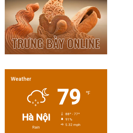
Weather
79
℉
Hà Nội
88º - 77º
91%
5.32 mph
Rain