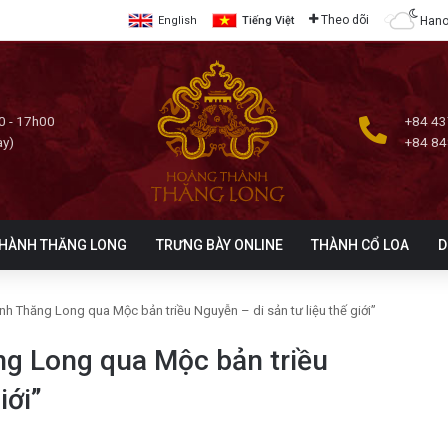
Theo dõi
Hano
English
Tiếng Việt
0 - 17h00
+84 43
ày)
+84 84
HÀNH THĂNG LONG
TRƯNG BÀY ONLINE
THÀNH CỔ LOA
D
nh Thăng Long qua Mộc bản triều Nguyễn – di sản tư liệu thế giới”
ng Long qua Mộc bản triều
iới”