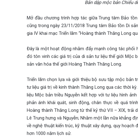
Bản dập mộc bản Chiếu d
Mở đầu chương trình hợp tác giữa Trung tâm Bảo tồn
cũng trong ngày 23/11/2018 Trung tâm Bảo tồn Di sả
gia IV khai mạc Triển lãm “Hoàng thành Thăng Long qua 
Đây là một hoạt động nhằm đẩy mạnh công tác phối hợ
đó tôn vinh các giá trị của di sản tư liệu thế giới Mộc 
sản văn hóa thế giới Hoàng Thành Thăng Long.
Triển lãm chọn lựa và giới thiệu bộ sưu tập mộc bả
tư liệu giá trị về kinh thành Thăng Long qua các thời kỳ
liệu Mộc bản triều Nguyễn kết hợp với tư liệu hình ả
phản ánh khái quát, sinh động, chân thực về quá trì
Hoàng thành Thăng Long từ thế kỷ thứ VII – XIX, trải d
Lê Trung hưng và Nguyễn; Nhằm một lần nữa khẳng định
về nghệ thuật kiến trúc, kỹ thuật xây dựng, quy hoạch 
hơn 1000 năm lịch sử.