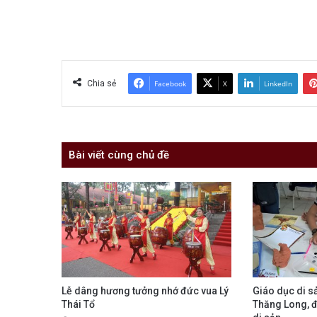
Chia sẻ
Facebook
X
LinkedIn
Bài viết cùng chủ đề
Lễ dâng hương tưởng nhớ đức vua Lý
Giáo dục di s
Thái Tổ
Thăng Long, đ