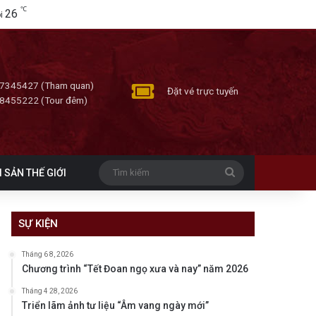
℃
26
i
7345427 (Tham quan)
Đặt vé trực tuyến
8455222 (Tour đêm)
Tìm
I SẢN THẾ GIỚI
kiếm
SỰ KIỆN
Tháng 6 8, 2026
Chương trình “Tết Đoan ngọ xưa và nay” năm 2026
Tháng 4 28, 2026
Triển lãm ảnh tư liệu “Âm vang ngày mới”