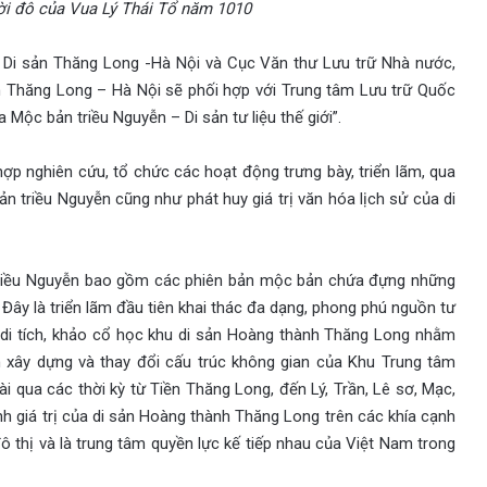
ời đô của Vua Lý Thái Tổ năm 1010
 Di sản Thăng Long -Hà Nội và Cục Văn thư Lưu trữ Nhà nước,
n Thăng Long – Hà Nội sẽ phối hợp với Trung tâm Lưu trữ Quốc
Mộc bản triều Nguyễn – Di sản tư liệu thế giới”.
p nghiên cứu, tổ chức các hoạt động trưng bày, triển lãm, qua
bản triều Nguyễn cũng như phát huy giá trị văn hóa lịch sử của di
n triều Nguyễn bao gồm các phiên bản mộc bản chứa đựng những
. Đây là triển lãm đầu tiên khai thác đa dạng, phong phú nguồn tư
nh di tích, khảo cổ học khu di sản Hoàng thành Thăng Long nhằm
nh xây dựng và thay đổi cấu trúc không gian của Khu Trung tâm
ài qua các thời kỳ từ Tiền Thăng Long, đến Lý, Trần, Lê sơ, Mạc,
 giá trị của di sản Hoàng thành Thăng Long trên các khía cạnh
đô thị và là trung tâm quyền lực kế tiếp nhau của Việt Nam trong