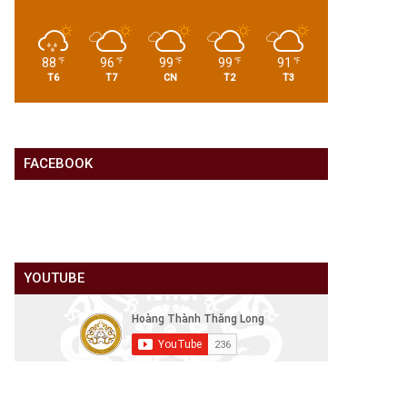
88
96
99
99
91
℉
℉
℉
℉
℉
T6
T7
CN
T2
T3
FACEBOOK
YOUTUBE