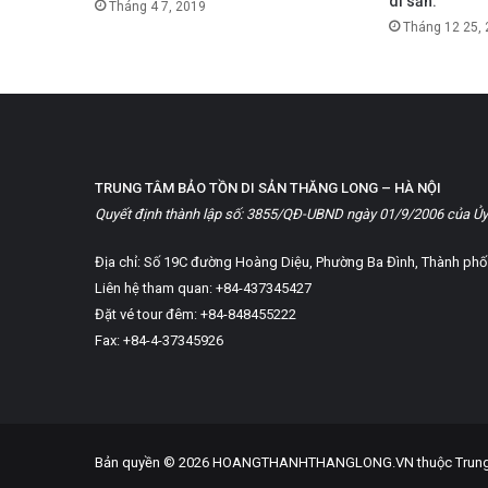
di sản.
Tháng 4 7, 2019
Tháng 12 25,
TRUNG TÂM BẢO TỒN DI SẢN THĂNG LONG – HÀ NỘI
Quyết định thành lập số: 3855/QĐ-UBND ngày 01/9/2006 của Ủy
Địa chỉ: Số 19C đường Hoàng Diệu, Phường Ba Đình, Thành phố
Liên hệ tham quan: +84-437345427
Đặt vé tour đêm: +84-848455222
Fax: +84-4-37345926
Bản quyền © 2026 HOANGTHANHTHANGLONG.VN thuộc Trung tâm