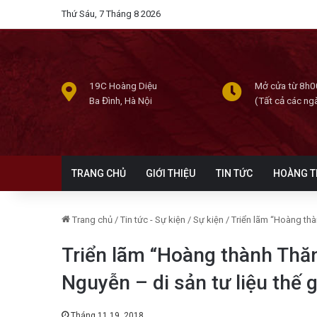
Thứ Sáu, 7 Tháng 8 2026
19C Hoàng Diệu
Mở cửa từ 8h0
Ba Đình, Hà Nội
(Tất cả các ng
TRANG CHỦ
GIỚI THIỆU
TIN TỨC
HOÀNG T
Trang chủ
/
Tin tức - Sự kiện
/
Sự kiện
/
Triển lãm “Hoàng thà
Triển lãm “Hoàng thành Thă
Nguyễn – di sản tư liệu thế g
Tháng 11 19, 2018