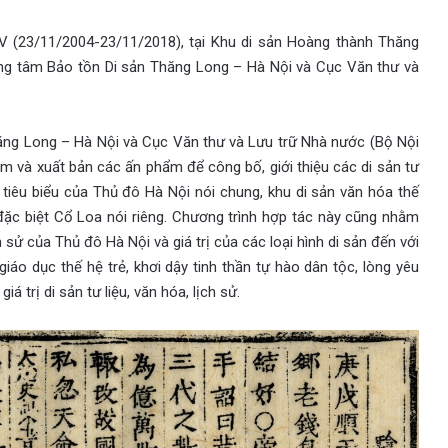
V (23/11/2004-23/11/2018), tại Khu di sản Hoàng thành Thăng
rung tâm Bảo tồn Di sản Thăng Long – Hà Nội và Cục Văn thư và
ăng Long – Hà Nội và Cục Văn thư và Lưu trữ Nhà nước (Bộ Nội
ãm và xuất bản các ấn phẩm để công bố, giới thiệu các di sản tư
vật tiêu biểu của Thủ đô Hà Nội nói chung, khu di sản văn hóa thế
đặc biệt Cổ Loa nói riêng. Chương trình hợp tác này cũng nhằm
h sử của Thủ đô Hà Nội và giá trị của các loại hình di sản đến với
iáo dục thế hệ trẻ, khơi dậy tinh thần tự hào dân tộc, lòng yêu
á trị di sản tư liệu, văn hóa, lịch sử.