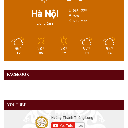
Hà Nội
96º - 77º
92%
5.53 mph
Light Rain
96
98
98
97
92
℉
℉
℉
℉
℉
T7
CN
T2
T3
T4
FACEBOOK
YOUTUBE