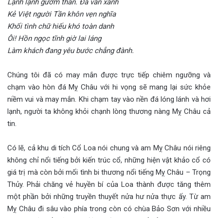
Lạnh lạnh gươm thần. Đá vẫn xanh
Kẻ Việt người Tần khôn vẹn nghĩa
Khối tình chữ hiếu khó toàn danh
Ôi! Hồn ngọc tĩnh giờ lai láng
Làm khách đang yêu bước chẳng đành.
Chúng tôi đã có may mắn được trực tiếp chiêm ngưỡng và
chạm vào hòn đá Mỵ Châu với hi vọng sẽ mang lại sức khỏe
niềm vui và may mắn. Khi chạm tay vào nền đá lóng lánh và hơi
lạnh, người ta không khỏi chạnh lòng thương nàng Mỵ Châu cả
tin.
Có lẽ, cả khu di tích Cổ Loa nói chung và am Mỵ Châu nói riêng
không chỉ nổi tiếng bởi kiến trúc cổ, những hiện vật khảo cổ có
giá trị mà còn bởi mối tình bi thương nổi tiếng Mỵ Châu – Trọng
Thủy. Phải chăng vẻ huyền bí của Loa thành được tăng thêm
một phần bởi những truyền thuyết nửa hư nửa thực ấy. Từ am
Mỵ Châu đi sâu vào phía trong còn có chùa Bảo Sơn với nhiều