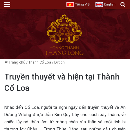
Menu
T
Tiếng Việt
English
Trang chủ
/
Thành Cổ Loa
/
Di tích
Truyền thuyết và hiện tại Thành
Cổ Loa
Nhắc đến Cổ Loa, người ta nghĩ ngay đến truyền thuyết về An
Dương Vương được thần Kim Quy bày cho cách xây thành, về
chiếc lẫy nỏ thần làm từ móng chân rùa thần và mối tình bi
thương Mỵ Châu – Trọng Thủy. Đằng sau những câu chuyện