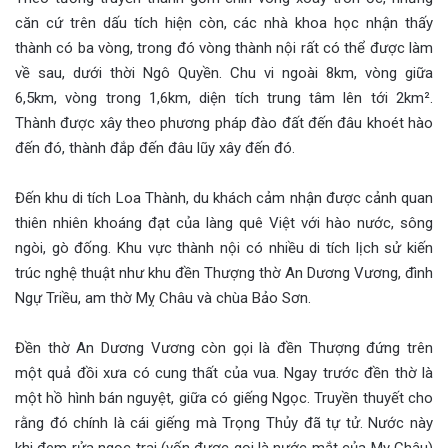
căn cứ trên dấu tích hiện còn, các nhà khoa học nhận thấy
thành có ba vòng, trong đó vòng thành nội rất có thể được làm
về sau, dưới thời Ngô Quyền. Chu vi ngoài 8km, vòng giữa
6,5km, vòng trong 1,6km, diện tích trung tâm lên tới 2km².
Thành được xây theo phương pháp đào đất đến đâu khoét hào
đến đó, thành đắp đến đâu lũy xây đến đó.
Đến khu di tích Loa Thành, du khách cảm nhận được cảnh quan
thiên nhiên khoáng đạt của làng quê Việt với hào nước, sông
ngòi, gò đống. Khu vực thành nội có nhiều di tích lịch sử kiến
trúc nghệ thuật như khu đền Thượng thờ An Dương Vương, đình
Ngự Triều, am thờ Mỵ Châu và chùa Bảo Sơn.
Đền thờ An Dương Vương còn gọi là đền Thượng đứng trên
một quả đồi xưa có cung thất của vua. Ngay trước đền thờ là
một hồ hình bán nguyệt, giữa có giếng Ngọc. Truyền thuyết cho
rằng đó chính là cái giếng mà Trọng Thủy đã tự tử. Nước này
khi đem rửa ngọc trai (vốn được gọi là nước mắt của Mỵ Châu)