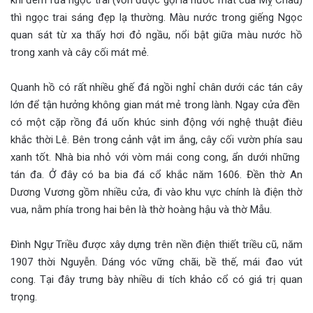
thì ngọc trai sáng đẹp lạ thường. Màu nước trong giếng Ngọc
quan sát từ xa thấy hơi đỏ ngầu, nổi bật giữa màu nước hồ
trong xanh và cây cối mát mẻ.
Quanh hồ có rất nhiều ghế đá ngồi nghỉ chân dưới các tán cây
lớn để tận hưởng không gian mát mẻ trong lành. Ngay cửa đền
có một cặp rồng đá uốn khúc sinh động với nghệ thuật điêu
khắc thời Lê. Bên trong cảnh vật im ắng, cây cối vườn phía sau
xanh tốt. Nhà bia nhỏ với vòm mái cong cong, ẩn dưới những
tán đa. Ở đây có ba bia đá cổ khắc năm 1606. Đền thờ An
Dương Vương gồm nhiều cửa, đi vào khu vực chính là điện thờ
vua, nằm phía trong hai bên là thờ hoàng hậu và thờ Mẫu.
Đình Ngự Triều được xây dựng trên nền điện thiết triều cũ, năm
1907 thời Nguyễn. Dáng vóc vững chãi, bề thế, mái đao vút
cong. Tại đây trưng bày nhiều di tích khảo cổ có giá trị quan
trọng.