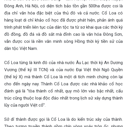
Đông Anh, Hà Nội, có diện tích bảo tồn gần 500ha được coi là
địa chỉ văn hóa đặc biệt của thủ đô và cả nước. Cổ Loa có
hàng loạt di chỉ khảo cổ học đã được phát hiện, phản ánh quá
trình phát triển liên tục của dân tộc ta từ sơ khai qua các thời kỳ
đồ đồng, đồ đá và đồ sắt mà đỉnh cao là văn hóa Đông Sơn,
vẫn được coi là nền văn minh sông Hồng thời kỳ tiền sử của
dân tộc Việt Nam.
Cổ Loa từng là kinh đô của nhà nước Âu Lạc thời kỳ An Dương
Vương (thế kỷ III TCN) và của nước Đại Việt thời Ngô Quyền
(thế kỷ X) mà thành Cổ Loa là một di tích minh chứng còn lại
cho đến ngày nay. Thành Cổ Loa được các nhà khảo cổ học
đánh giá là “tòa thành cổ nhất, quy mô lớn vào bậc nhất, cấu
trúc cũng thuộc loại độc đáo nhất trong lịch sử xây dựng thành
lũy của người Việt cổ”.
Sở dĩ thành được gọi là Cổ Loa là do kiến trúc xây của thành.
Theo tương truyền thành gồm chín vòng xoáy trôn ốc, nhưng