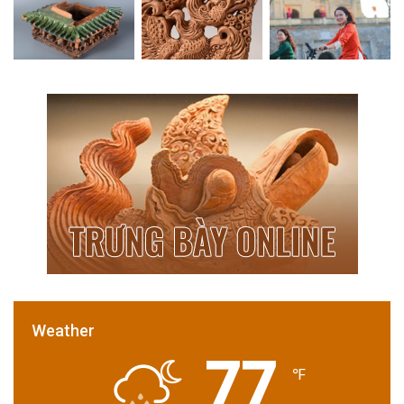
Weather
77
℉