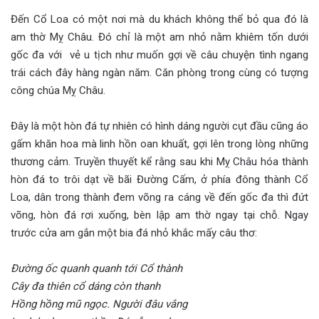
Đến Cổ Loa có một nơi mà du khách không thể bỏ qua đó là
am thờ Mỵ Châu. Đó chỉ là một am nhỏ nằm khiêm tốn dưới
gốc đa với vẻ u tịch như muốn gợi về câu chuyện tình ngang
trái cách đây hàng ngàn năm. Căn phòng trong cùng có tượng
công chúa Mỵ Châu.
Đây là một hòn đá tự nhiên có hình dáng người cụt đầu cũng áo
gấm khăn hoa mà linh hồn oan khuất, gợi lên trong lòng những
thương cảm. Truyền thuyết kể rằng sau khi Mỵ Châu hóa thành
hòn đá to trôi dạt về bãi Đường Cấm, ở phía đông thành Cổ
Loa, dân trong thành đem võng ra cáng về đến gốc đa thì đứt
võng, hòn đá rơi xuống, bèn lập am thờ ngay tại chỗ. Ngay
trước cửa am gắn một bia đá nhỏ khắc mấy câu thơ:
Đường ốc quanh quanh tới Cổ thành
Cây đa thiên cổ dáng còn thanh
Hồng hồng mũ ngọc. Người đâu vắng