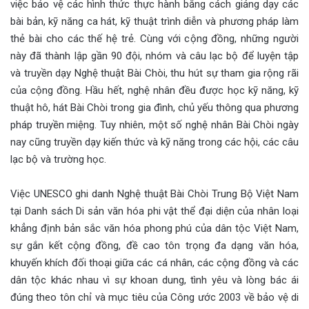
việc bảo vệ các hình thức thực hành bằng cách giảng dạy các
bài bản, kỹ năng ca hát, kỹ thuật trình diễn và phương pháp làm
thẻ bài cho các thế hệ trẻ. Cùng với cộng đồng, những người
này đã thành lập gần 90 đội, nhóm và câu lạc bộ để luyện tập
và truyền dạy Nghệ thuật Bài Chòi, thu hút sự tham gia rộng rãi
của cộng đồng. Hầu hết, nghệ nhân đều được học kỹ năng, kỹ
thuật hô, hát Bài Chòi trong gia đình, chủ yếu thông qua phương
pháp truyền miệng. Tuy nhiên, một số nghệ nhân Bài Chòi ngày
nay cũng truyền dạy kiến thức và kỹ năng trong các hội, các câu
lạc bộ và trường học.
Việc UNESCO ghi danh Nghệ thuật Bài Chòi Trung Bộ Việt Nam
tại Danh sách Di sản văn hóa phi vật thể đại diện của nhân loại
khẳng định bản sắc văn hóa phong phú của dân tộc Việt Nam,
sự gắn kết cộng đồng, đề cao tôn trọng đa dạng văn hóa,
khuyến khích đối thoại giữa các cá nhân, các cộng đồng và các
dân tộc khác nhau vì sự khoan dung, tình yêu và lòng bác ái
đúng theo tôn chỉ và mục tiêu của Công ước 2003 về bảo vệ di