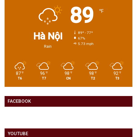
89
℉
Hà Nội
89º - 77º
67%
5.73 mph
Rain
87
96
98
98
92
℉
℉
℉
℉
℉
T6
T7
CN
T2
T3
FACEBOOK
YOUTUBE