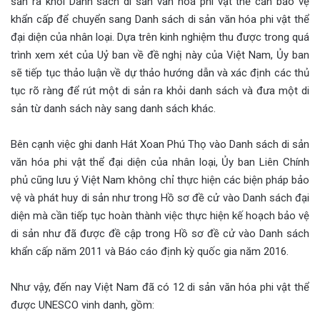
sản ra khỏi Danh sách di sản văn hoá phi vật thể cần bảo vệ
khẩn cấp để chuyển sang Danh sách di sản văn hóa phi vật thể
đại diện của nhân loại. Dựa trên kinh nghiệm thu được trong quá
trình xem xét của Uỷ ban về đề nghị này của Việt Nam, Ủy ban
sẽ tiếp tục thảo luận về dự thảo hướng dẫn và xác định các thủ
tục rõ ràng để rút một di sản ra khỏi danh sách và đưa một di
sản từ danh sách này sang danh sách khác.
Bên cạnh việc ghi danh Hát Xoan Phú Thọ vào Danh sách di sản
văn hóa phi vật thể đại diện của nhân loại, Ủy ban Liên Chính
phủ cũng lưu ý Việt Nam không chỉ thực hiện các biện pháp bảo
vệ và phát huy di sản như trong Hồ sơ đề cử vào Danh sách đại
diện mà cần tiếp tục hoàn thành việc thực hiện kế hoạch bảo vệ
di sản như đã được đề cập trong Hồ sơ đề cử vào Danh sách
khẩn cấp năm 2011 và Báo cáo định kỳ quốc gia năm 2016.
Như vậy, đến nay Việt Nam đã có 12 di sản văn hóa phi vật thể
được UNESCO vinh danh, gồm: