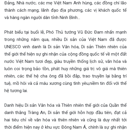
Đảng, Nhà nước; các mẹ Việt Nam Anh hùng, các đồng chí lão
thành cách mạng; lãnh đạo địa phương, các vị khách quốc tế
và hàng ngàn người dân tỉnh Ninh Bình…
Phát biểu tại buổi lễ, Phó Thủ tướng Vũ Đức Đam nhấn mạnh
trong những năm qua, nhiều Di sản của Việt Nam đã được
UNESCO vinh danh là Di sản Văn hóa, Di sản Thiên nhiên của
thế giới thể hiện sự ghi nhận của cộng đồng quốc tế về một đất
nước Việt Nam tươi đẹp, giàu truyền thống lịch sử, văn hóa và
luôn coi trọng bảo tồn, phát huy những giá trị vô giá mà thiên
nhiên, các thế hệ cha ông đã bồi đắp, trao truyền lại bằng trí
tuệ, mồ hôi và cả máu xương cùng tình yêu,niềm tin đối với thế
hệ tương lai.
Danh hiệu Di sản Văn hóa và Thiên nhiên thế giới của Quần thể
danh thắng Tràng An, Di sản thế giới hỗn hợp đầu tiên, đạt cả
hai tiêu chỉ về văn hóa và thiên nhiên và cũng là duy nhất tới
thời điểm hiện nay ở khu vực Đông Nam Á, chính là sự ghi nhận