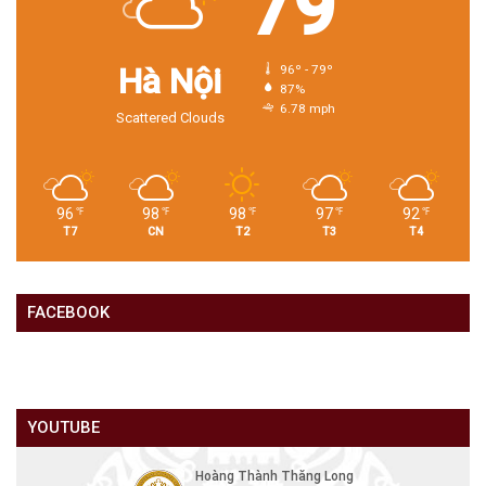
79
Hà Nội
96º - 79º
87%
6.78 mph
Scattered Clouds
96
98
98
97
92
℉
℉
℉
℉
℉
T7
CN
T2
T3
T4
FACEBOOK
YOUTUBE