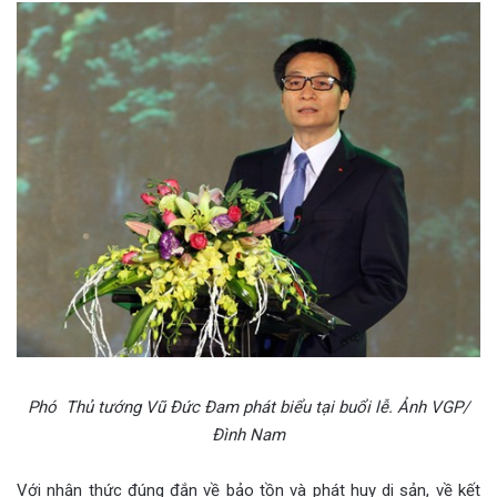
Phó Thủ tướng Vũ Đức Đam phát biểu tại buổi lễ. Ảnh VGP/
Đình Nam
Với nhận thức đúng đắn về bảo tồn và phát huy di sản, về kết