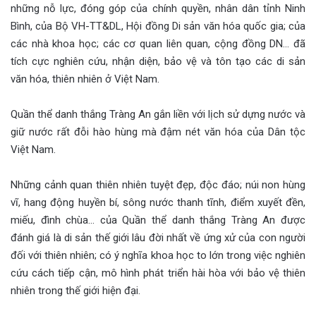
những nỗ lực, đóng góp của chính quyền, nhân dân tỉnh Ninh
Bình, của Bộ VH-TT&DL, Hội đồng Di sản văn hóa quốc gia; của
các nhà khoa học; các cơ quan liên quan, cộng đồng DN… đã
tích cực nghiên cứu, nhận diện, bảo vệ và tôn tạo các di sản
văn hóa, thiên nhiên ở Việt Nam.
Quần thể danh thắng Tràng An gắn liền với lịch sử dựng nước và
giữ nước rất đỗi hào hùng mà đậm nét văn hóa của Dân tộc
Việt Nam.
Những cảnh quan thiên nhiên tuyệt đẹp, độc đáo; núi non hùng
vĩ, hang động huyền bí, sông nước thanh tĩnh, điểm xuyết đền,
miếu, đình chùa… của Quần thể danh thắng Tràng An được
đánh giá là di sản thế giới lâu đời nhất về ứng xử của con người
đối với thiên nhiên; có ý nghĩa khoa học to lớn trong việc nghiên
cứu cách tiếp cận, mô hình phát triển hài hòa với bảo vệ thiên
nhiên trong thế giới hiện đại.